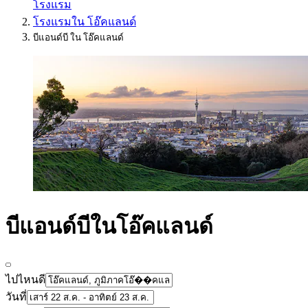
โรงแรม
โรงแรมใน โอ๊คแลนด์
บีแอนด์บี ใน โอ๊คแลนด์
บีแอนด์บีในโอ๊คแลนด์
ไปไหนดี
วันที่