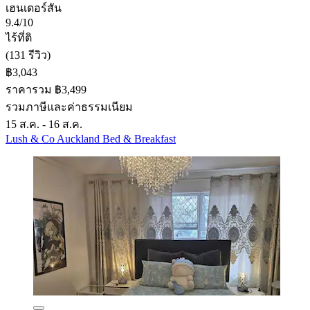
เฮนเดอร์สัน
9.4/10
ไร้ที่ติ
(131 รีวิว)
฿3,043
ราคารวม ฿3,499
รวมภาษีและค่าธรรมเนียม
15 ส.ค. - 16 ส.ค.
Lush & Co Auckland Bed & Breakfast