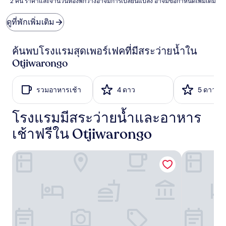
2 คน ราคาและจำนวนห้องพักว่างอาจมีการเปลี่ยนแปลง อาจมีข้อกำหนดเพิ่มเติม
ต่อ
คืน
ที่
ดูที่พักเพิ่มเติม
ถูก
ที่สุด
ที่
ค้นพบโรงแรมสุดเพอร์เฟคที่มีสระว่ายน้ำใน
พบใน
Otjiwarongo
24
ชั่วโมง
ที่
รวมอาหารเช้า
4 ดาว
5 ดาว
ผ่าน
มา
อ้างอิง
โรงแรมมีสระว่ายน้ำและอาหาร
จาก
การ
เช้าฟรีใน Otjiwarongo
เข้า
พัก
Village Boutique Hotel
โอโซนจิวา เ
1
คืน
ผู้
เข้า
พัก
2
คน
ราคา