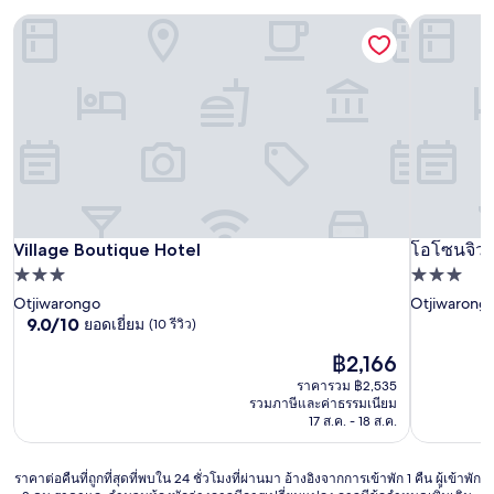
Village Boutique Hotel
โอโซนจิวา
Village Boutique Hotel
Village Boutique Hotel
โอโซนจิวา
โอโซนจิวา
ที่พัก
ที่พัก
3.0
3.0
Otjiwarongo
Otjiwarong
9.0
9.0/10
ยอดเยี่ยม
(10 รีวิว)
ดาว
ดาว
จาก
ราคา
฿2,166
10,
ปัจจุบัน
ยอด
ราคารวม ฿2,535
คือ
เยี่ยม,
รวมภาษีและค่าธรรมเนียม
฿2,166
(10
17 ส.ค. - 18 ส.ค.
รีวิว)
ราคา
ราคาต่อคืนที่ถูกที่สุดที่พบใน 24 ชั่วโมงที่ผ่านมา อ้างอิงจากการเข้าพัก 1 คืน ผู้เข้าพัก