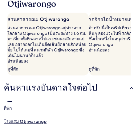
Otjiwarongo
ผ่าน
มา
อ้างอิง
จาก
สวนสาธารณะ Otjiwarongo
รถจักรไอน้ำหมายเลข 
การ
สวนสาธารณะ Otjiwarongo อยู่ห่างจาก
ถ้าทริปนี้เป็นทริปเที่ยว
เข้า
ใจกลาง Otjiwarongo เป็นระยะทาง 1.6 กม.
ลินๆ ลองแวะไปที่ รถจักร
พัก
มาเที่ยวทั้งที พลาดไปแวะชมคงเสียดายแย่
ซึ่งเป็นหนึ่งในอนุสาวรีย์อี
1
เลย อยากออกไปเดินยืดเส้นยืดสายสักหน่อย
Otjiwarongo
คืน
มั้ย ไปได้เลยที่ สนามกีฬา Otjiwarongo ซึ่ง
อ่านน้อยลง
ผู้
เดินไม่นานก็ถึงแล้ว
เข้า
อ่านน้อยลง
พัก
2
ดูที่พัก
ดูที่พัก
คน
ราคา
ค้นหาแรงบันดาลใจต่อไป
และ
จำนวน
ห้อง
พัก
ว่าง
ที่พัก
อาจ
มี
โรงแรม Otjiwarongo
การ
เปลี่ยนแปลง
อาจ