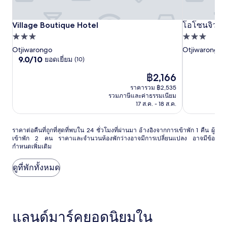
และ
จำนวน
ห้อง
Village
Village
Village Boutique Hotel
Village Boutique Hotel
โอโซน
โอโซนจิวา เ
โอโซนจิวา เ
พัก
Boutique
Boutique
ที่พัก
จิวา
ที่พัก
ว่าง
Hotel
Hotel
อาจ
3.0
3.0
Otjiwarongo
Otjiwarongo
เอา
มี
9.0
9.0/10
ยอดเยี่ยม
(10)
ดาว
ดาว
ท์
การ
จาก
ราคา
โพสต์
เปลี่ยนแปลง
฿2,166
10,
ปัจจุบัน
อาจ
ยอด
ราคารวม ฿2,535
คือ
มี
เยี่ยม,
รวมภาษีและค่าธรรมเนียม
฿2,166
ข้อ
(10)
17 ส.ค. - 18 ส.ค.
กำหนด
เพิ่ม
ราคา
เติม
ราคาต่อคืนที่ถูกที่สุดที่พบใน 24 ชั่วโมงที่ผ่านมา อ้างอิงจากการเข้าพัก 1 คืน ผู้
เข้าพัก 2 คน ราคาและจำนวนห้องพักว่างอาจมีการเปลี่ยนแปลง อาจมีข้อ
ต่อ
กำหนดเพิ่มเติม
คืน
ที่
ถูก
ดูที่พักทั้งหมด
ที่สุด
ที่
พบใน
24
ชั่วโมง
แลนด์มาร์คยอดนิยมใน
ที่