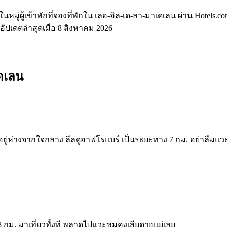
นหมู่ผู้เข้าพักที่จองที่พักใน เลอ-อิล-เด-ลา-มาเดเลน ผ่าน Hotel
ัปเดตล่าสุดเมื่อ
8 สิงหาคม 2026
ดเลน
งอยู่ห่างจากใจกลาง ลีลดูอาฟโรแบร์ เป็นระยะทาง 7 กม. อย่าลืมแว
8 กม. มาเที่ยวทั้งที พลาดไปแวะชมคงเสียดายแย่เลย