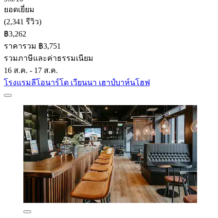
ยอดเยี่ยม
(2,341 รีวิว)
฿3,262
ราคารวม ฿3,751
รวมภาษีและค่าธรรมเนียม
16 ส.ค. - 17 ส.ค.
โรงแรมลีโอนาร์โด เวียนนา เฮาป์บาห์นโฮฟ