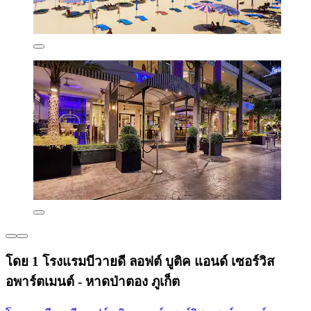
โดย 1 โรงแรมบีวายดี ลอฟต์ บูติค แอนด์ เซอร์วิส
อพาร์ตเมนต์ - หาดป่าตอง ภูเก็ต