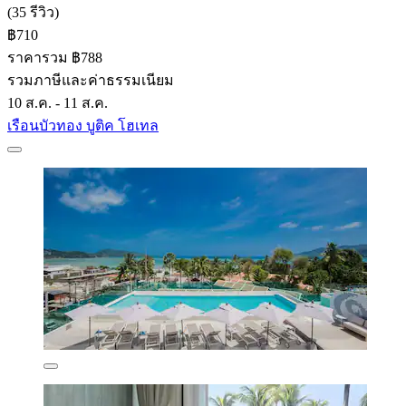
(35 รีวิว)
฿710
ราคารวม ฿788
รวมภาษีและค่าธรรมเนียม
10 ส.ค. - 11 ส.ค.
เรือนบัวทอง บูติค โฮเทล