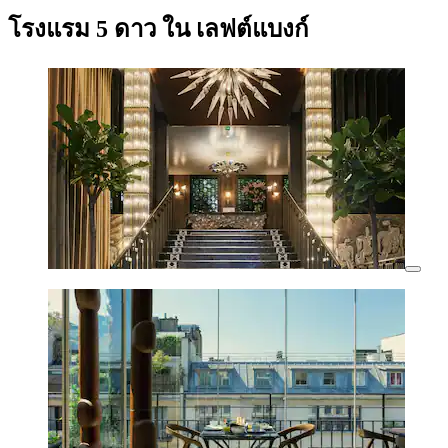
โรงแรม 5 ดาว ใน เลฟต์แบงก์