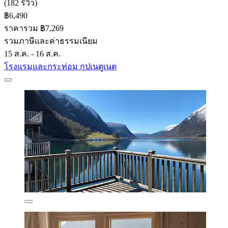
(182 รีวิว)
฿6,490
ราคารวม ฿7,269
รวมภาษีและค่าธรรมเนียม
15 ส.ค. - 16 ส.ค.
โรงแรมและกระท่อม กุปเนตูเนต