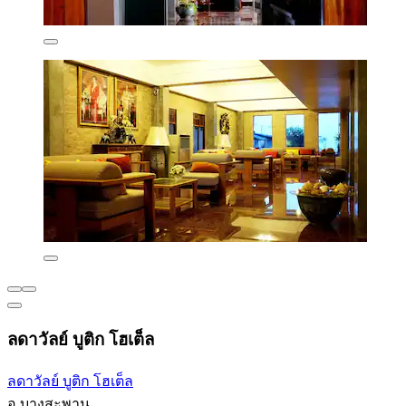
ลดาวัลย์ บูติก โฮเต็ล
ลดาวัลย์ บูติก โฮเต็ล
อ.บางสะพาน