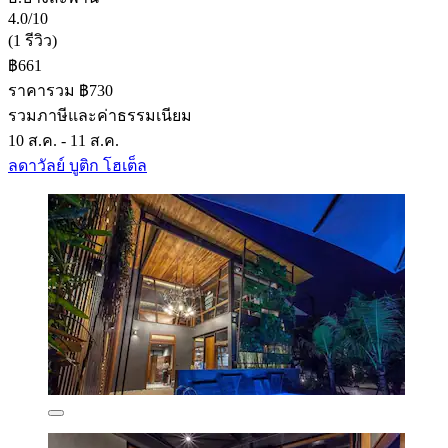
4.0/10
(1 รีวิว)
฿661
ราคารวม ฿730
รวมภาษีและค่าธรรมเนียม
10 ส.ค. - 11 ส.ค.
ลดาวัลย์ บูติก โฮเต็ล