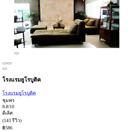
โรงแรมยูโรบูติค
โรงแรมยูโรบูติค
ชุมพร
8.8/10
ดีเลิศ
(143 รีวิว)
฿586