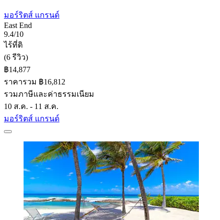
มอร์ริตส์ แกรนด์
East End
9.4/10
ไร้ที่ติ
(6 รีวิว)
฿14,877
ราคารวม ฿16,812
รวมภาษีและค่าธรรมเนียม
10 ส.ค. - 11 ส.ค.
มอร์ริตส์ แกรนด์