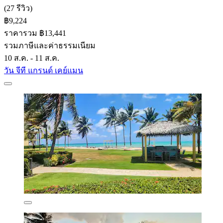
(27 รีวิว)
฿9,224
ราคารวม ฿13,441
รวมภาษีและค่าธรรมเนียม
10 ส.ค. - 11 ส.ค.
วัน จีที แกรนด์ เคย์แมน