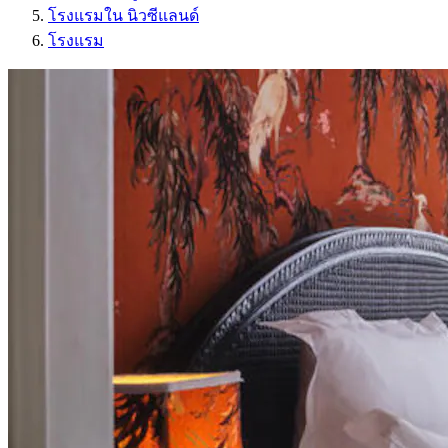
โรงแรมใน นิวซีแลนด์
โรงแรม