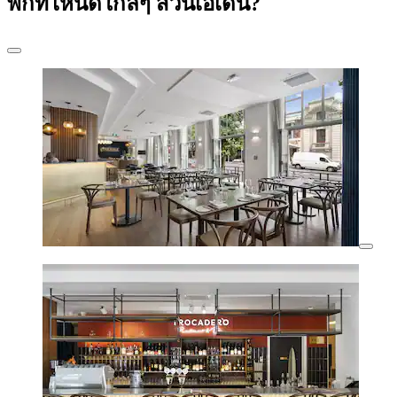
พักที่ไหนดีใกล้ๆ สวนเอเดน?