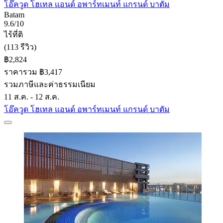
โอ๊ควูด โฮเทล แอนด์ อพาร์ทเมนท์ แกรนด์ บาตัม
Batam
9.6/10
ไร้ที่ติ
(113 รีวิว)
฿2,824
ราคารวม ฿3,417
รวมภาษีและค่าธรรมเนียม
11 ส.ค. - 12 ส.ค.
โอ๊ควูด โฮเทล แอนด์ อพาร์ทเมนท์ แกรนด์ บาตัม