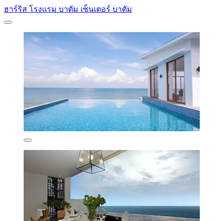
ฮาร์ริส โรงแรม บาตัม เซ็นเตอร์ บาตัม