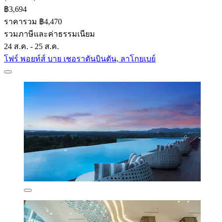
฿3,694
ราคารวม ฿4,470
รวมภาษีและค่าธรรมเนียม
24 ส.ค. - 25 ส.ค.
โฟร์ พอยท์ส์ บาย เชอราตันบินตัน, ลาโกยเบย์