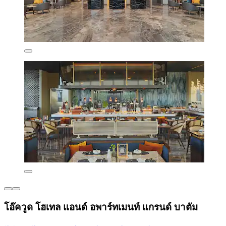
โอ๊ควูด โฮเทล แอนด์ อพาร์ทเมนท์ แกรนด์ บาตัม