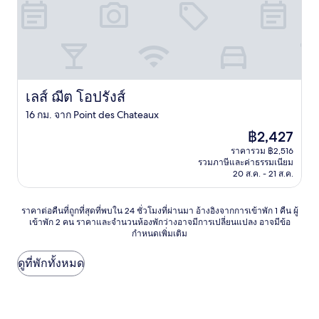
เลส์ ฌีต โอปรังส์
เลส์ ฌีต โอปรังส์
16 กม. จาก Point des Chateaux
ราคา
฿2,427
ปัจจุบัน
ราคารวม ฿2,516
คือ
รวมภาษีและค่าธรรมเนียม
฿2,427
20 ส.ค. - 21 ส.ค.
ราคา
ราคาต่อคืนที่ถูกที่สุดที่พบใน 24 ชั่วโมงที่ผ่านมา อ้างอิงจากการเข้าพัก 1 คืน ผู้
เข้าพัก 2 คน ราคาและจำนวนห้องพักว่างอาจมีการเปลี่ยนแปลง อาจมีข้อ
ต่อ
กำหนดเพิ่มเติม
คืน
ที่
ถูก
ดูที่พักทั้งหมด
ที่สุด
ที่
พบใน
24