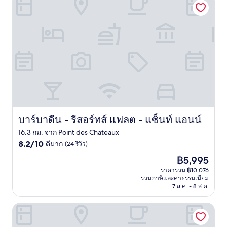
บาร์บาดีน - รีสอร์ทส์ แฟลต - แซ็นท์ แอนน์
บาร์บาดีน - รีสอร์ทส์ แฟลต - แซ็นท์ แอนน์
16.3 กม. จาก Point des Chateaux
8.2
8.2/10
ดีมาก
(24 รีวิว)
จาก
ราคา
฿5,995
10,
ปัจจุบัน
ดี
ราคารวม ฿10,076
คือ
รวมภาษีและค่าธรรมเนียม
มาก,
฿5,995
7 ส.ค. - 8 ส.ค.
(24
รีวิว)
Le Cocotel