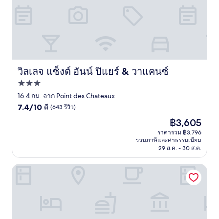
วิลเลจ แซ็งต์ อันน์ ปิแยร์ & วาแคนซ์
วิลเลจ แซ็งต์ อันน์ ปิแยร์ & วาแคนซ์
ที่พัก
3.0
16.4 กม. จาก Point des Chateaux
7.4
ดาว
7.4/10
ดี
(643 รีวิว)
จาก
ราคา
฿3,605
10,
ปัจจุบัน
ดี,
ราคารวม ฿3,796
คือ
รวมภาษีและค่าธรรมเนียม
(643
฿3,605
29 ส.ค. - 30 ส.ค.
รีวิว)
เลส์ ฌีต โอปรังส์