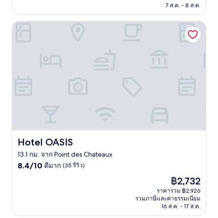
฿5,678
7 ส.ค. - 8 ส.ค.
(37
รีวิว)
Hotel OASIS
Hotel OASIS
Hotel OASIS
13.1 กม. จาก Point des Chateaux
8.4
8.4/10
ดีมาก
(35 รีวิว)
จาก
ราคา
฿2,732
10,
ปัจจุบัน
ดี
ราคารวม ฿2,926
คือ
รวมภาษีและค่าธรรมเนียม
มาก,
฿2,732
16 ส.ค. - 17 ส.ค.
(35
รีวิว)