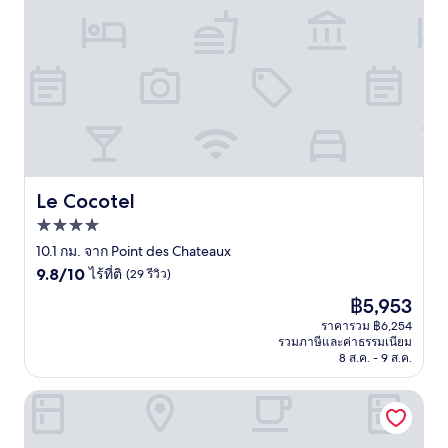
Le Cocotel
Le Cocotel
ที่พัก
4.0
10.1 กม. จาก Point des Chateaux
9.8
ดาว
9.8/10
ไร้ที่ติ
(29 รีวิว)
จาก
ราคา
฿5,953
10,
ปัจจุบัน
ไร้
ราคารวม ฿6,254
คือ
รวมภาษีและค่าธรรมเนียม
ที่
฿5,953
8 ส.ค. - 9 ส.ค.
ติ,
(29
รีวิว)
เรซิเดนซ์ เดอ ลา เมทิสเซ