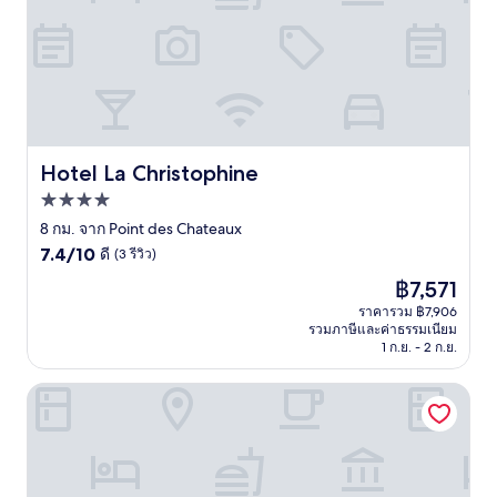
Hotel La Christophine
Hotel La Christophine
ที่พัก
4.0
8 กม. จาก Point des Chateaux
7.4
ดาว
7.4/10
ดี
(3 รีวิว)
จาก
ราคา
฿7,571
10,
ปัจจุบัน
ดี,
ราคารวม ฿7,906
คือ
รวมภาษีและค่าธรรมเนียม
(3
฿7,571
1 ก.ย. - 2 ก.ย.
รีวิว)
วิลเลจ แซ็งต์ อันน์ ปิแยร์ & วาแคนซ์