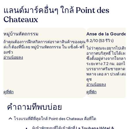
ชั่วโมง
แลนด์มาร์คอื่นๆ ใกล้ Point des
ที่
ผ่าน
Chateaux
มา
อ้างอิง
จาก
หมู่บ้านหัตถกรรม
Anse de la Gourde
การ
เข้า
8.2/10 (53 รีวิว)
ถ้าคุณต้องการฝึกสกิลการต่อราคาสินค้าของคุณ
พัก
ล่ะก็ ต้องที่นี่เลย หมู่บ้านหัตถกรรม ใน แซ็งต์-ฟร็
ไม่ว่าคุณจะอยากไปเดิน
1
องซัว
อากาศบริสุทธิ์ ไปได้เลยท
คืน
อ่านน้อยลง
ซึ่งตั้งอยู่ห่างจากใจกลาง
ผู้
ระยะทาง 7.2 กม. ออกไ
เข้า
บรรยากาศริมชายหาดที่ 
พัก
พลาจ เดอ ลา ปวงต์ เดส์ 
2
ดูช
คน
อ่านน้อยลง
ราคา
และ
ดูที่พัก
ดูที่พัก
จำนวน
ห้อง
คำถามที่พบบ่อย
พัก
ว่าง
อาจ
โรงแรมที่ดีที่สุดใกล้ Point des Chateaux คือที่ใด
มี
การ
ผู้เข้าพักชอบที่ได้เข้าพักที่
La Toubana Hôtel &