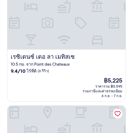
เรซิเดนซ์ เดอ ลา เมทิสเซ
เรซิเดนซ์ เดอ ลา เมทิสเซ
10.5 กม. จาก Point des Chateaux
9.4
9.4/10
ไร้ที่ติ
(6 รีวิว)
จาก
ราคา
฿5,225
10,
ปัจจุบัน
ไร้
ราคารวม ฿5,595
คือ
รวมภาษีและค่าธรรมเนียม
ที่
฿5,225
6 ก.ย. - 7 ก.ย.
ติ,
(6
Hotel La Christophine
รีวิว)