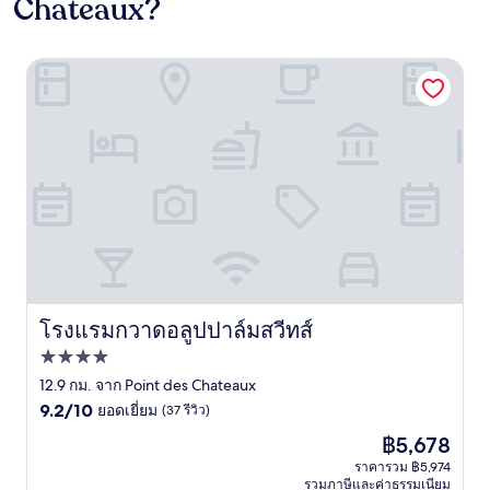
Chateaux?
โรงแรมกวาดอลูปปาล์มสวีทส์
โรงแรมกวาดอลูปปาล์มสวีทส์
โรงแรมกวาดอลูปปาล์มสวีทส์
ที่พัก
4.0
12.9 กม. จาก Point des Chateaux
9.2
ดาว
9.2/10
ยอดเยี่ยม
(37 รีวิว)
จาก
ราคา
฿5,678
10,
ปัจจุบัน
ยอด
ราคารวม ฿5,974
คือ
รวมภาษีและค่าธรรมเนียม
เยี่ยม,