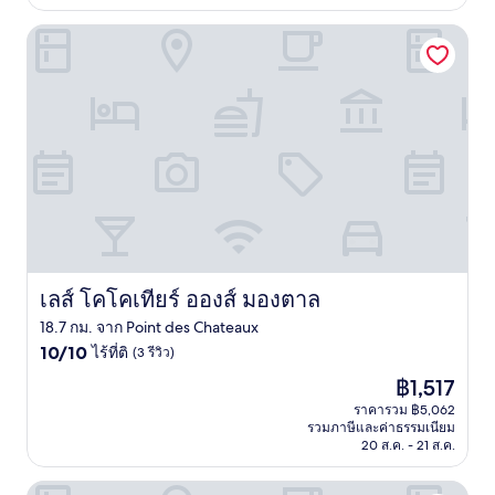
รีวิว)
เลส์ โคโคเทียร์ อองส์ มองตาล
เลส์ โคโคเทียร์ อองส์ มองตาล
เลส์ โคโคเทียร์ อองส์ มองตาล
18.7 กม. จาก Point des Chateaux
10.0
10/10
ไร้ที่ติ
(3 รีวิว)
จาก
ราคา
฿1,517
10,
ปัจจุบัน
ไร้
ราคารวม ฿5,062
คือ
รวมภาษีและค่าธรรมเนียม
ที่
฿1,517
20 ส.ค. - 21 ส.ค.
ติ,
(3
รีวิว)
บาร์บาดีน - รีสอร์ทส์ แฟลต - แซ็นท์ แอนน์