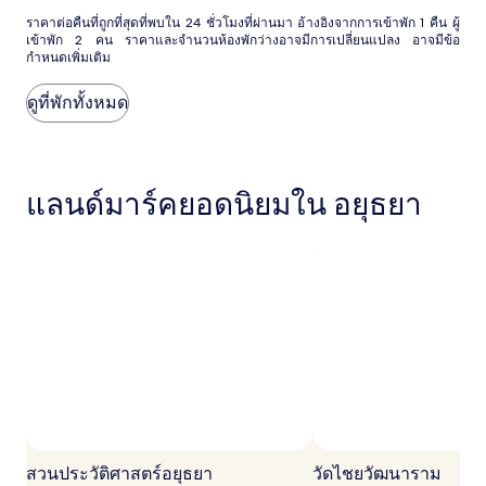
ราคา
ราคาต่อคืนที่ถูกที่สุดที่พบใน 24 ชั่วโมงที่ผ่านมา อ้างอิงจากการเข้าพัก 1 คืน ผู้
เข้าพัก 2 คน ราคาและจำนวนห้องพักว่างอาจมีการเปลี่ยนแปลง อาจมีข้อ
ต่อ
กำหนดเพิ่มเติม
คืน
ที่
ถูก
ดูที่พักทั้งหมด
ที่สุด
ที่
พบใน
24
แลนด์มาร์คยอดนิยมใน อยุธยา
ชั่วโมง
ที่
ผ่าน
มา
อ้างอิง
จาก
การ
เข้า
พัก
1
คืน
ผู้
เข้า
พัก
2
สวนประวัติศาสตร์อยุธยา
วัดไชยวัฒนาราม