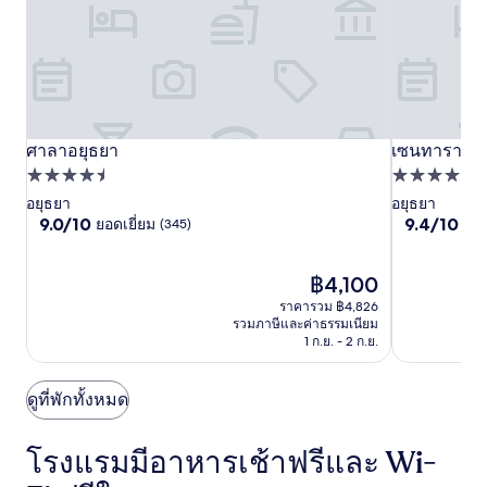
ศาลา
ศาลาอยุธยา
ศาลา
เซน
เซนทารา อย
ศาลาอยุธยา
เซนทารา อย
อยุธยา
ที่พัก
อยุธยา
ทารา
ที่พัก
4.5
4.0
อยุธยา
อยุธยา
อยุธยา
9.0
9.4
9.0/10
9.4/10
ยอดเยี่ยม
ไร้ที
(345)
ดาว
ดาว
จาก
จาก
10,
10,
ยอด
ราคา
ไร้
฿4,100
เยี่ยม,
ปัจจุบัน
ที่
ราคารวม ฿4,826
(345)
คือ
ติ,
รวมภาษีและค่าธรรมเนียม
฿4,100
(208)
1 ก.ย. - 2 ก.ย.
ดูที่พักทั้งหมด
โรงแรมมีอาหารเช้าฟรีและ Wi-