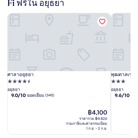
Fi ฟรีใน อยุธยา
ศาลาอยุธยา
พุฒตาลเรสซิ
ศาลา
ศาลาอยุธยา
ศาลา
พุฒ
พุฒตาลเรสซิ
ศาลาอยุธยา
พุฒตาลเรสซิ
อยุธยา
ที่พัก
อยุธยา
ตาล
ที่พัก
4.5
3.0
อยุธยา
อยุธยา
เรส
9.0
9.6
9.0/10
9.6/10
ยอดเยี่ยม
ไร้ที
(345)
ดาว
ดาว
ซิ
จาก
จาก
เดน
10,
10,
ยอด
ราคา
ไร้
฿4,100
ซ์
เยี่ยม,
ปัจจุบัน
ที่
ราคารวม ฿4,826
(345)
คือ
ติ,
รวมภาษีและค่าธรรมเนียม
฿4,100
(98)
1 ก.ย. - 2 ก.ย.