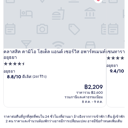
คลาสสิค คามิโอ โฮเต็ล แอนด์ เซอร์วิส อพาร์ทเมนท์
เซนทารา อ
คลาสสิค คามิโอ โฮเต็ล แอนด์ เซอร์วิส อพาร์ทเมนท์ อยุธยา
เซนทารา อ
อยุธยา
ที่พัก
ที่พัก
4.0
อยุธยา
9.4
9.4/10
4.5
ไร
อยุธยา
ดาว
จาก
8.8
8.8/10
ดีเลิศ
(261 รีวิว)
ดาว
10,
จาก
ราคา
ไร้
฿2,209
10,
ปัจจุบัน
ที่
ดี
ราคารวม ฿2,600
คือ
ติ,
เลิศ,
รวมภาษีและค่าธรรมเนียม
฿2,209
(208
(261
8 ส.ค. - 9 ส.ค.
รีวิว)
รีวิว)
ราคา
ราคาต่อคืนที่ถูกที่สุดที่พบใน 24 ชั่วโมงที่ผ่านมา อ้างอิงจากการเข้าพัก 1 คืน ผู้เข้าพัก
2 คน ราคาและจำนวนห้องพักว่างอาจมีการเปลี่ยนแปลง อาจมีข้อกำหนดเพิ่มเติม
ต่อ
คืน