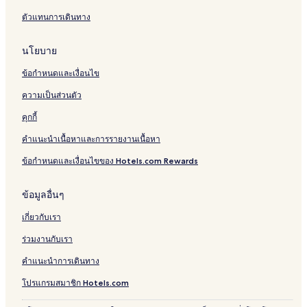
โฮสเทล ใน อยุธยา
ตัวแทนการเดินทาง
โรงแรม อําเภอบ้านแพรก
นโยบาย
โรงแรม 3 ดาวใน อยุธยา
ข้อกำหนดและเงื่อนไข
โรงแรมมีที่จอดรถใน อยุธยา
ความเป็นส่วนตัว
โรงแรม บ้านโคกมะนาว
คุกกี้
โรงแรมใกล้ วิหารพระมงคลบพิตร
โรงแรม บางปะอิน
คำแนะนำเนื้อหาและการรายงานเนื้อหา
โรงแรมใกล้ วัดพระศรีสรรเพชญ์
ข้อกำหนดและเงื่อนไขของ Hotels.com Rewards
โรงแรมใกล้ สถานีบางปะอิน
ข้อมูลอื่นๆ
โรงแรม ลําตาเสา
เกี่ยวกับเรา
โรงแรม พุทเลา
ร่วมงานกับเรา
โรงแรมใกล้ สถานีรถไฟอยุธยา
คำแนะนำการเดินทาง
โรงแรม ตําบลบางปะหัน
โรงแรม เสนา
โปรแกรมสมาชิก Hotels.com
โรงแรม มหาพราหมณ์