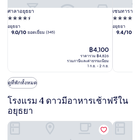
ห้อง
พัก
ศาลา
ศาลาอยุธยา
ศาลา
เซน
เซนทารา อย
ศาลาอยุธยา
เซนทารา อย
ว่าง
อยุธยา
ที่พัก
อยุธยา
ทารา
ที่พัก
อาจ
4.5
4.0
อยุธยา
อยุธยา
อยุธยา
มี
9.0
9.4
9.0/10
9.4/10
ยอดเยี่ยม
ไร้ที
(345)
การ
ดาว
ดาว
จาก
จาก
เปลี่ยนแปลง
10,
10,
อาจ
ยอด
ราคา
ไร้
฿4,100
มี
เยี่ยม,
ปัจจุบัน
ที่
ข้อ
ราคารวม ฿4,826
(345)
คือ
ติ,
กำหนด
รวมภาษีและค่าธรรมเนียม
฿4,100
(208)
1 ก.ย. - 2 ก.ย.
เพิ่ม
เติม
ดูที่พักทั้งหมด
โรงแรม 4 ดาวมีอาหารเช้าฟรีใน
อยุธยา
ศาลาอยุธยา
เซนทารา อย