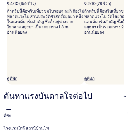
คน
9.4/10 (156 รีวิว)
9.2/10 (78 รีวิว)
ราคา
ถ้าทริปนี้คือทริปเที่ยวชมไปรอบๆ ละก็ ต้องไม่
ถ้าทริปนี้คือทริปเที่ยวชมไ
และ
พลาดแวะไป สวนประวัติศาสตร์อยุธยา หนึ่ง
พลาดแวะไป วัดไชยวัฒนาร
จำนวน
ในแลนด์มาร์คสำคัญ ซึ่งตั้งอยู่ห่างจาก
แลนด์มาร์คสำคัญ ซึ่งตั้งอ
ห้อง
ใจกลาง อยุธยา เป็นระยะทาง 1.3 กม.
อยุธยา เป็นระยะทาง 2.7 ก
พัก
อ่านน้อยลง
อ่านน้อยลง
ว่าง
อาจ
มี
การ
เปลี่ยนแปลง
อาจ
มี
ข้อ
กำหนด
ดูที่พัก
ดูที่พัก
เพิ่ม
เติม
ค้นหาแรงบันดาลใจต่อไป
ที่พัก
โรงแรมใกล้ สถานีบ้านโพ