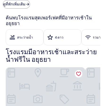
ที่
ดูที่พักเพิ่มเติม
ถูก
ที่สุด
ที่
ค้นพบโรงแรมสุดเพอร์เฟคที่มีอาหารเช้าใน
พบใน
อยุธยา
24
ชั่วโมง
ที่
ผ่าน
สระว่ายน้ำ
4 ดาว
รวม Wi-F
มา
อ้างอิง
โรงแรมมีอาหารเช้าและสระว่าย
จาก
การ
น้ำฟรีใน อยุธยา
เข้า
พัก
1
ศาลาอยุธยา
เซนทารา อย
คืน
ผู้
เข้า
พัก
2
คน
ราคา
และ
จำนวน