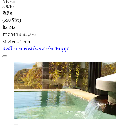
Niseko
8.8/10
ดีเลิศ
(550 รีวิว)
฿2,242
ราคารวม ฿2,776
31 ส.ค. - 1 ก.ย.
นิเซโกะ นอร์เทิร์น รีสอร์ท อันนูปูริ