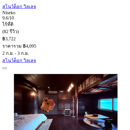
สโนว์ด็อก วิลเลจ
Niseko
9.6/10
ไร้ที่ติ
(82 รีวิว)
฿3,722
ราคารวม ฿4,095
2 ก.ย. - 3 ก.ย.
สโนว์ด็อก วิลเลจ