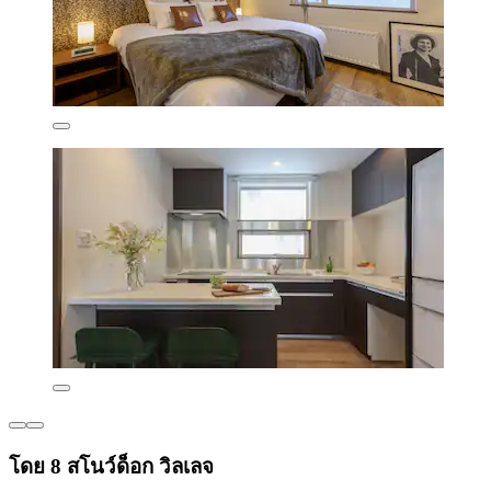
โดย 8 สโนว์ด็อก วิลเลจ