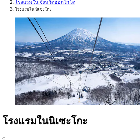
โรงแรมใน จังหวัดฮอกไกโด
โรงแรมใน นิเซะโกะ
โรงแรมในนิเซะโกะ