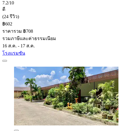
7.2/10
ดี
(24 รีวิว)
฿602
ราคารวม ฿708
รวมภาษีและค่าธรรมเนียม
16 ส.ค. - 17 ส.ค.
โรงแรมซัน