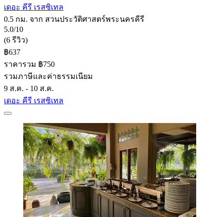
เดอะ คีรี เรสซิเทล
0.5 กม. จาก สวนประวัติศาสตร์พระนครคีรี
5.0/10
(6 รีวิว)
฿637
ราคารวม ฿750
รวมภาษีและค่าธรรมเนียม
9 ส.ค. - 10 ส.ค.
เดอะ คีรี เรสซิเทล