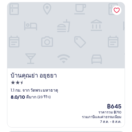
รีวิว)
บ้านคุณย่า อยุธยา
บ้านคุณย่า อยุธยา
บ้านคุณย่า อยุธยา
ที่พัก
2.5
1.1 กม. จาก วัดพระมหาธาตุ
8.0
ดาว
8.0/10
ดีมาก
(23 รีวิว)
จาก
ราคา
฿645
10,
ปัจจุบัน
ดี
ราคารวม ฿710
คือ
รวมภาษีและค่าธรรมเนียม
มาก,
฿645
7 ส.ค. - 8 ส.ค.
(23
รีวิว)