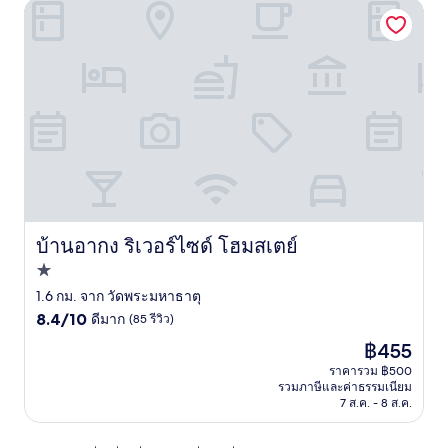
บ้านอากง ริเวอร์ไซด์ โฮมสเตย์
บ้านอากง ริเวอร์ไซด์ โฮมสเตย์
บ้านอากง ริเวอร์ไซด์ โฮมสเตย์
ที่พัก
1.0
1.6 กม. จาก วัดพระมหาธาตุ
8.4
ดาว
8.4/10
ดีมาก
(85 รีวิว)
จาก
ราคา
฿455
10,
ปัจจุบัน
ดี
ราคารวม ฿500
คือ
รวมภาษีและค่าธรรมเนียม
มาก,
฿455
7 ส.ค. - 8 ส.ค.
(85
รีวิว)