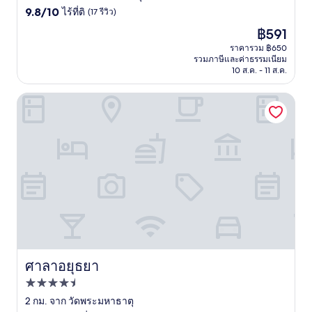
9.8
ดาว
9.8/10
ไร้ที่ติ
(17 รีวิว)
จาก
ราคา
฿591
10,
ปัจจุบัน
ไร้
ราคารวม ฿650
คือ
รวมภาษีและค่าธรรมเนียม
ที่
฿591
10 ส.ค. - 11 ส.ค.
ติ,
(17
รีวิว)
ศาลาอยุธยา
ศาลาอยุธยา
ศาลาอยุธยา
ที่พัก
4.5
2 กม. จาก วัดพระมหาธาตุ