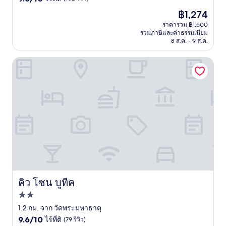
จาก
ราคา
฿1,274
10,
ปัจจุบัน
ไร้
ราคารวม ฿1,500
คือ
รวมภาษีและค่าธรรมเนียม
ที่
฿1,274
8 ส.ค. - 9 ส.ค.
ติ,
(102
รีวิว)
คิว โซน บูทีค
คิว โซน บูทีค
คิว โซน บูทีค
ที่พัก
2.0
1.2 กม. จาก วัดพระมหาธาตุ
9.6
ดาว
9.6/10
ไร้ที่ติ
(79 รีวิว)