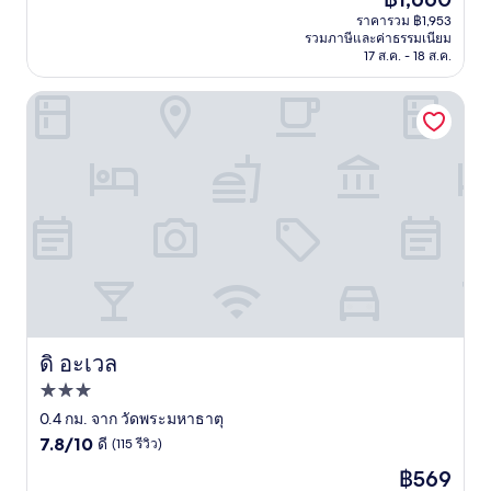
10,
ปัจจุบัน
ดี
ราคารวม ฿1,953
คือ
รวมภาษีและค่าธรรมเนียม
มาก,
฿1,660
17 ส.ค. - 18 ส.ค.
(200
รีวิว)
ดิ อะเวล
ดิ อะเวล
ดิ อะเวล
ที่พัก
3.0
0.4 กม. จาก วัดพระมหาธาตุ
7.8
ดาว
7.8/10
ดี
(115 รีวิว)
จาก
ราคา
฿569
10,