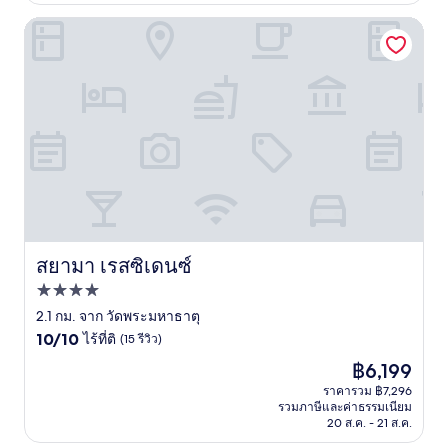
สยามา เรสซิเดนซ์
สยามา เรสซิเดนซ์
สยามา เรสซิเดนซ์
ที่พัก
4.0
2.1 กม. จาก วัดพระมหาธาตุ
10.0
ดาว
10/10
ไร้ที่ติ
(15 รีวิว)
จาก
ราคา
฿6,199
10,
ปัจจุบัน
ไร้
ราคารวม ฿7,296
คือ
รวมภาษีและค่าธรรมเนียม
ที่
฿6,199
20 ส.ค. - 21 ส.ค.
ติ,
(15