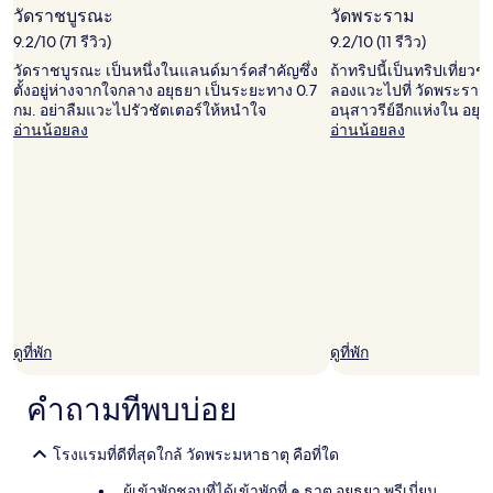
วัดราชบูรณะ
วัดพระราม
9.2/10 (71 รีวิว)
9.2/10 (11 รีวิว)
วัดราชบูรณะ เป็นหนึ่งในแลนด์มาร์คสำคัญซึ่ง
ถ้าทริปนี้เป็นทริปเที่
ตั้งอยู่ห่างจากใจกลาง อยุธยา เป็นระยะทาง 0.7
ลองแวะไปที่ วัดพระราม ซ
กม. อย่าลืมแวะไปรัวชัตเตอร์ให้หนำใจ
อนุสาวรีย์อีกแห่งใน อยุ
อ่านน้อยลง
อ่านน้อยลง
ดูที่พัก
ดูที่พัก
คำถามที่พบบ่อย
โรงแรมที่ดีที่สุดใกล้ วัดพระมหาธาตุ คือที่ใด
ผู้เข้าพักชอบที่ได้เข้าพักที่
๑ ธาตุ อยุธยา พรีเมี่ยม