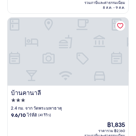
คือ
รวมภาษีและค่าธรรมเนียม
เลิศ,
฿2,209
8 ส.ค. - 9 ส.ค.
(261
รีวิว)
บ้านคานาลี
บ้านคานาลี
บ้านคานาลี
ที่พัก
3.0
2.4 กม. จาก วัดพระมหาธาตุ
9.6
ดาว
9.6/10
ไร้ที่ติ
(41 รีวิว)
จาก
ราคา
฿1,835
10,
ปัจจุบัน
ไร้
ราคารวม ฿2,160
คือ
รวมภาษีและค่าธรรมเนียม