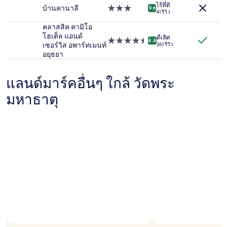
ราคา
ไร้ที่ติ
บ้านคานาลี
ที่พัก
9.6
41 รีวิว
และ
3.0
จำนวน
ดาว
คลาสสิค คามิโอ
ห้อง
โฮเต็ล แอนด์
ดีเลิศ
ที่พัก
พัก
8.8
เซอร์วิส อพาร์ทเมนท์
261 รีวิว
4.5
ว่าง
อยุธยา
ดาว
อาจ
มี
การ
แลนด์มาร์คอื่นๆ ใกล้ วัดพระ
เปลี่ยนแปลง
มหาธาตุ
อาจ
มี
ข้อ
กำหนด
เพิ่ม
เติม