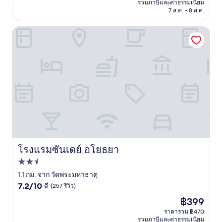
คือ
รวมภาษีและค่าธรรมเนียม
มาก,
฿1,147
7 ส.ค. - 8 ส.ค.
(167
รีวิว)
โรงแรมซันเดย์ อโยธยา
โรงแรมซันเดย์ อโยธยา
โรงแรมซันเดย์ อโยธยา
ที่พัก
2.5
1.1 กม. จาก วัดพระมหาธาตุ
7.2
ดาว
7.2/10
ดี
(257 รีวิว)
จาก
ราคา
฿399
10,
ปัจจุบัน
ดี,
ราคารวม ฿470
คือ
รวมภาษีและค่าธรรมเนียม
(257