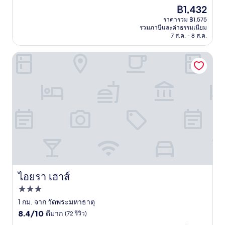
จาก
ราคา
฿1,432
10,
ปัจจุบัน
ไร้
ราคารวม ฿1,575
คือ
รวมภาษีและค่าธรรมเนียม
ที่
฿1,432
7 ส.ค. - 8 ส.ค.
ติ,
(79
รีวิว)
ไอยรา เฮาส์
ไอยรา เฮาส์
ไอยรา เฮาส์
ที่พัก
3.0
1 กม. จาก วัดพระมหาธาตุ
8.4
ดาว
8.4/10
ดีมาก
(72 รีวิว)
จาก