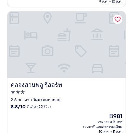
฿1,032
9 ส.ค. - 10 ส.ค.
ติ,
(14
รีวิว)
คลองสวนพลู รีสอร์ท
คลองสวนพลู รีสอร์ท
คลองสวนพลู รีสอร์ท
ที่พัก
3.0
2.6 กม. จาก วัดพระมหาธาตุ
8.8
ดาว
8.8/10
ดีเลิศ
(25 รีวิว)
จาก
ราคา
฿981
10,
ปัจจุบัน
ดี
ราคารวม ฿1,155
คือ
รวมภาษีและค่าธรรมเนียม
เลิศ,
฿981
10 ส.ค. - 11 ส.ค.
(25