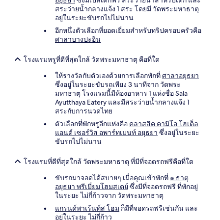
อยุธยา
ซึ่งมีเปลเด็กฟรี สระว่ายน้ำสำหรับเด็ก และ
สระว่ายน้ำกลางแจ้ง 1 สระ โดยมี วัดพระมหาธาตุ
อยู่ในระยะขับรถไปไม่นาน
อีกหนึ่งตัวเลือกที่ยอดเยี่ยมสำหรับทริปครอบครัวคือ
ศาลาบางปะอิน
โรงแรมหรูที่ดีที่สุดใกล้ วัดพระมหาธาตุ คือที่ใด
ให้รางวัลกับตัวเองด้วยการเลือกพักที่
ศาลาอยุธยา
ซึ่งอยู่ในระยะขับรถเพียง 3 นาทีจาก วัดพระ
มหาธาตุ โรงแรมนี้มีห้องอาหาร 1 แห่งชื่อ Sala
Ayutthaya Eatery และมีสระว่ายน้ำกลางแจ้ง 1
สระกับการนวดไทย
ตัวเลือกที่พักหรูอีกแห่งคือ
คลาสสิค คามิโอ โฮเต็ล
แอนด์ เซอร์วิส อพาร์ทเมนท์ อยุธยา
ซึ่งอยู่ในระยะ
ขับรถไปไม่นาน
โรงแรมที่ดีที่สุดใกล้ วัดพระมหาธาตุ ที่มีที่จอดรถฟรีคือที่ใด
ขับรถมาจอดได้สบายๆ เมื่อคุณเข้าพักที่
๑ ธาตุ
อยุธยา พรีเมี่ยมโฮมสเตย์
ซึ่งมีที่จอดรถฟรี ที่พักอยู่
ในระยะ ไม่กี่ก้าวจาก วัดพระมหาธาตุ
แกรนด์พาเร้นท์ส โฮม
ก็มีที่จอดรถฟรีเช่นกัน และ
อยู่ในระยะ ไม่กี่ก้าว