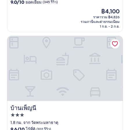
9.0
ดาว
9.0/10
ยอดเยี่ยม
(345 รีวิว)
จาก
ราคา
฿4,100
10,
ปัจจุบัน
ยอด
ราคารวม ฿4,826
คือ
รวมภาษีและค่าธรรมเนียม
เยี่ยม,
฿4,100
1 ก.ย. - 2 ก.ย.
(345
รีวิว)
บ้านเพ็ญนี
บ้านเพ็ญนี
บ้านเพ็ญนี
ที่พัก
3.0
1.8 กม. จาก วัดพระมหาธาตุ
9.6
ดาว
9.6/10
ไร้ที่ติ
(102 รีวิว)