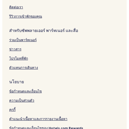
โรงแรมมีอาหารเช้าฟรีใน อยุธยา
ติดต่อเรา
โรงแรมใกล้ วัดกุฎีดาว
รีวิวการเข้าพักของคุณ
โรงแรมใกล้ พิพิธภัณฑ์เจ้าสามพระยา
สำหรับซัพพลายเออร์ พาร์ทเนอร์ และสื่อ
โรงแรมใกล้ ศูนย์ศึกษาประวัติศาสตร์อยุธยา
ร่วมเป็นพาร์ทเนอร์
โรงแรมใกล้ วัดพระราม
โรงแรมใกล้ คุ้มช้างอยุธยา
ข่าวสาร
โรงแรมใกล้ พิพิธภัณฑสถานแห่งชาติจันทรเกษม
โปรโมทที่พัก
โรงแรมใกล้ หมู่บ้านช้างอยุธยา
ตัวแทนการเดินทาง
โรงแรมมีที่จอดรถใน อยุธยา
นโยบาย
โรงแรม สําเภาล่ม
ข้อกำหนดและเงื่อนไข
โรงแรมใกล้ วัดหน้าพระเมรุ
ความเป็นส่วนตัว
โรงแรมใกล้ สถานีรถไฟอยุธยา
เกสต์เฮาส์ ใน อยุธยา
คุกกี้
โรงแรมธุรกิจใน อยุธยา
คำแนะนำเนื้อหาและการรายงานเนื้อหา
โรงแรมใกล้ สถานีบ้านม้า
ข้อกำหนดและเงื่อนไขของ Hotels.com Rewards