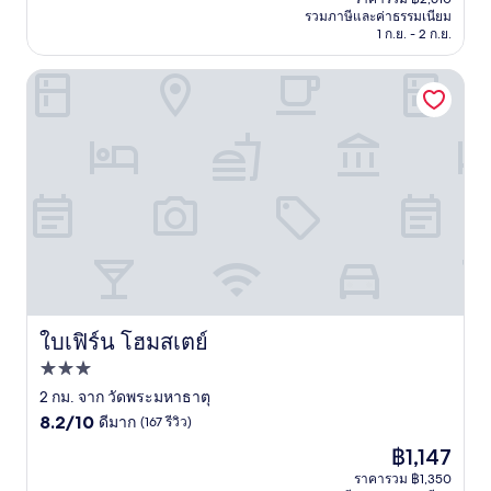
คือ
รวมภาษีและค่าธรรมเนียม
ที่
฿2,218
1 ก.ย. - 2 ก.ย.
ติ,
(98
รีวิว)
ใบเฟิร์น โฮมสเตย์
ใบเฟิร์น โฮมสเตย์
ใบเฟิร์น โฮมสเตย์
ที่พัก
3.0
2 กม. จาก วัดพระมหาธาตุ
8.2
ดาว
8.2/10
ดีมาก
(167 รีวิว)
จาก
ราคา
฿1,147
10,
ปัจจุบัน
ดี
ราคารวม ฿1,350