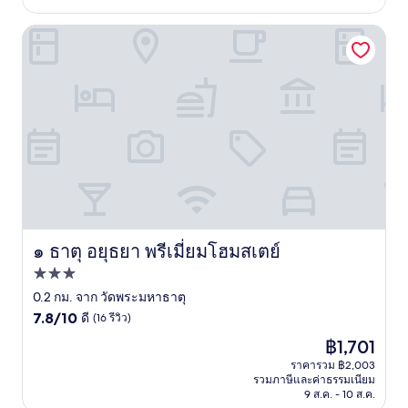
รีวิว)
๑ ธาตุ อยุธยา พรีเมี่ยมโฮมสเตย์
๑ ธาตุ อยุธยา พรีเมี่ยมโฮมสเตย์
๑ ธาตุ อยุธยา พรีเมี่ยมโฮมสเตย์
ที่พัก
3.0
0.2 กม. จาก วัดพระมหาธาตุ
7.8
ดาว
7.8/10
ดี
(16 รีวิว)
จาก
ราคา
฿1,701
10,
ปัจจุบัน
ดี,
ราคารวม ฿2,003
คือ
รวมภาษีและค่าธรรมเนียม
(16
฿1,701
9 ส.ค. - 10 ส.ค.
รีวิว)