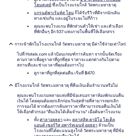
โฮมสเตย์
ซึ่งเป็นโรงแรมใกล้ วัดพระมหาธาตุ
แกรนด์พาเร้นท์ส โฮม
ก็ได้รับรีวิวที่ดีจากนักเดิน
ทางเช่นกัน และอยู่ในระยะไม่กี่ก้าว
คุณจะพบโรงแรม ที่พักส่วนตัวให้เช่า และตัวเลือก
ที่พักอื่นๆ อีก 537 แห่งภายในพื้นที่ให้เลือกสรร
การเข้าพักในโรงแรมใกล้ วัดพระมหาธาตุ มีค่าใช้จ่ายเท่าไหร่
ไปที่ Hotels.com แล้วป้อนเกณฑ์การค้นหา จากนั้นจัดเรียง
ตามราคาเพื่อดูราคาที่ถูกที่สุด ราคาจะแตกต่างกันไปตาม
สถานที่และช่วงเวลาที่คุณต้องการไป
ดูราคาที่ถูกที่สุดต่อคืน เริ่มที่ ฿470
มีโรงแรมใกล้ วัดพระมหาธาตุ ที่คืนเงินเต็มจำนวนหรือไม่
คุณจะพบโรงแรมหลายแห่งที่มีข้อเสนอราคาห้องพักแบบคืน
เงินได้ โดยคุณต้องยกเลิกก่อนวันสุดท้ายที่สามารถยกเลิก
การจองได้ หากต้องการค้นหาราคาที่สามารถขอคืนเงินได้
ให้เลือกตัวกรอง "คืนเงินได้เต็มจำนวน" เมื่อค้นหาโรงแรม
ทั้ง
ศาลาอยุธยา
และ
คลาสสิค คามิโอ โฮเต็ล
แอนด์ เซอร์วิส อพาร์ทเมนท์ อยุธยา
ล้วนเป็น
โรงแรมที่ได้คะแนนสูงใกล้ วัดพระมหาธาตุ ที่มีข้อ