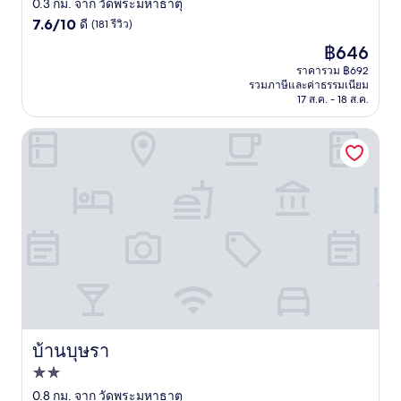
3.0
0.3 กม. จาก วัดพระมหาธาตุ
7.6
ดาว
7.6/10
ดี
(181 รีวิว)
จาก
ราคา
฿646
10,
ปัจจุบัน
ดี,
ราคารวม ฿692
คือ
รวมภาษีและค่าธรรมเนียม
(181
฿646
17 ส.ค. - 18 ส.ค.
รีวิว)
บ้านบุษรา
บ้านบุษรา
บ้านบุษรา
ที่พัก
2.0
0.8 กม. จาก วัดพระมหาธาตุ