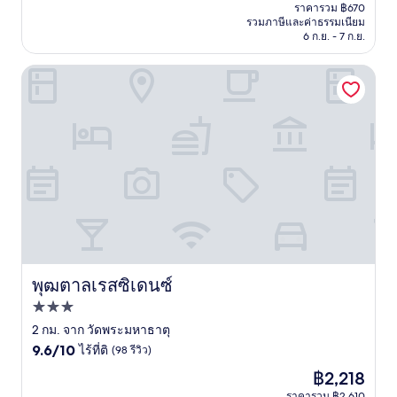
ปัจจุบัน
ดี,
ราคารวม ฿670
คือ
รวมภาษีและค่าธรรมเนียม
(115
฿569
6 ก.ย. - 7 ก.ย.
รีวิว)
พุฒตาลเรสซิเดนซ์
พุฒตาลเรสซิเดนซ์
พุฒตาลเรสซิเดนซ์
ที่พัก
3.0
2 กม. จาก วัดพระมหาธาตุ
9.6
ดาว
9.6/10
ไร้ที่ติ
(98 รีวิว)
จาก
ราคา
฿2,218
10,
ปัจจุบัน
ไร้
ราคารวม ฿2,610