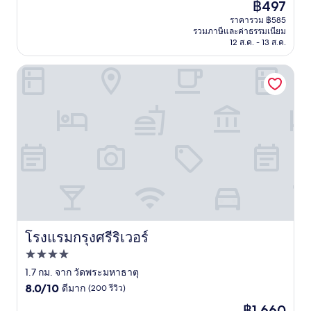
ราคา
฿497
10,
ปัจจุบัน
ดี
ราคารวม ฿585
คือ
รวมภาษีและค่าธรรมเนียม
มาก,
฿497
12 ส.ค. - 13 ส.ค.
(72
รีวิว)
โรงแรมกรุงศรีริเวอร์
โรงแรมกรุงศรีริเวอร์
โรงแรมกรุงศรีริเวอร์
ที่พัก
4.0
1.7 กม. จาก วัดพระมหาธาตุ
8.0
ดาว
8.0/10
ดีมาก
(200 รีวิว)
จาก
ราคา
฿1,660