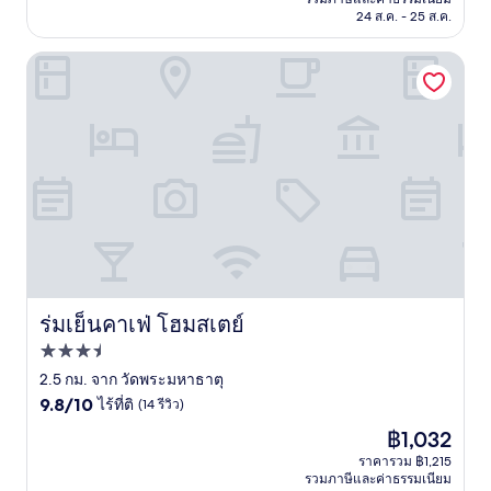
ที่
฿1,835
24 ส.ค. - 25 ส.ค.
ติ,
(41
รีวิว)
ร่มเย็นคาเฟ่ โฮมสเตย์
ร่มเย็นคาเฟ่ โฮมสเตย์
ร่มเย็นคาเฟ่ โฮมสเตย์
ที่พัก
3.5
2.5 กม. จาก วัดพระมหาธาตุ
9.8
ดาว
9.8/10
ไร้ที่ติ
(14 รีวิว)
จาก
ราคา
฿1,032
10,
ปัจจุบัน
ไร้
ราคารวม ฿1,215
คือ
รวมภาษีและค่าธรรมเนียม
ที่