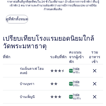
ราคา
ราคาต่อคืนที่ถูกที่สุดที่พบใน 24 ชั่วโมงที่ผ่านมา อ้างอิงจากการเข้าพัก 1 คืน ผู้
เข้าพัก 2 คน ราคาและจำนวนห้องพักว่างอาจมีการเปลี่ยนแปลง อาจมีข้อ
ต่อ
กำหนดเพิ่มเติม
คืน
ที่
ถูก
ดูที่พักทั้งหมด
ที่สุด
ที่
พบใน
24
เปรียบเทียบโรงแรมยอดนิยมใกล้
ชั่วโมง
วัดพระมหาธาตุ
ที่
ผ่าน
คะแนน
รวม
มา
ที่พัก
ระดับที่พัก
จากผู้เข้า
อาหาร
อ้างอิง
จาก
พัก
เช้า
การ
ร่มเย็นคาเฟ่ โฮม
ไร้ที่ติ
เข้า
ที่พัก
9.8
สเตย์
14 รีวิว
พัก
3.5
1
ดาว
คืน
ไร้ที่ติ
บ้านบุษรา
ที่พัก
9.8
17 รีวิว
ผู้
2.0
เข้า
ดาว
พัก
ไร้ที่ติ
บ้านเพ็ญนี
ที่พัก
9.6
102 รีวิว
2
3.0
คน
ดาว