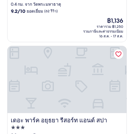
2.5
0.4 กม. จาก วัดพระมหาธาตุ
9.2
ดาว
9.2/10
ยอดเยี่ยม
(62 รีวิว)
จาก
ราคา
฿1,136
10,
ปัจจุบัน
ยอด
ราคารวม ฿1,250
คือ
รวมภาษีและค่าธรรมเนียม
เยี่ยม,
฿1,136
16 ส.ค. - 17 ส.ค.
(62
รีวิว)
เดอะ พาร์ค อยุธยา รีสอร์ท แอนด์ สปา
เดอะ พาร์ค อยุธยา รีสอร์ท แอนด์ สปา
เดอะ พาร์ค อยุธยา รีสอร์ท แอนด์ สปา
ที่พัก