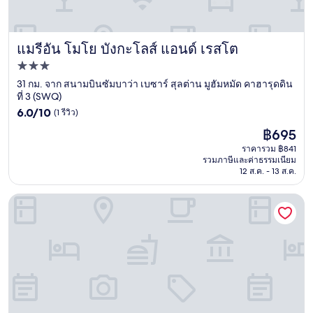
แมรีอัน โมโย บังกะโลส์ แอนด์ เรสโต
แมรีอัน โมโย บังกะโลส์ แอนด์ เรสโต
ที่พัก
3.0
31 กม. จาก สนามบินซัมบาว่า เบซาร์ สุลต่าน มูฮัมหมัด คาฮารุดดิน
ที่ 3 (SWQ)
ดาว
6.0
6.0/10
(1 รีวิว)
จาก
ราคา
฿695
10,
ปัจจุบัน
(1
ราคารวม ฿841
คือ
รวมภาษีและค่าธรรมเนียม
รีวิว)
฿695
12 ส.ค. - 13 ส.ค.
เบย์วิวบีชรีสอร์ท อีสต์ลอมบอก