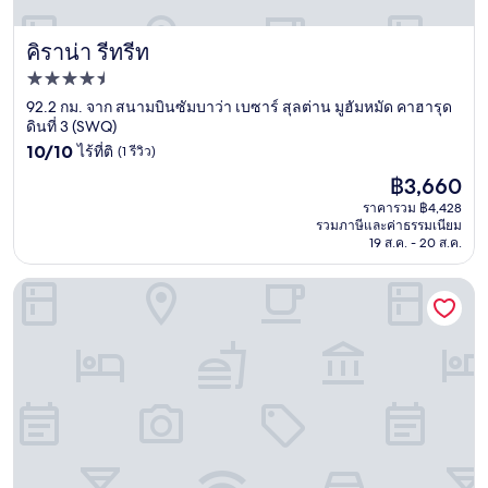
คิราน่า รีทรีท
คิราน่า รีทรีท
ที่พัก
4.5
92.2 กม. จาก สนามบินซัมบาว่า เบซาร์ สุลต่าน มูฮัมหมัด คาฮารุด
ดินที่ 3 (SWQ)
ดาว
10.0
10/10
ไร้ที่ติ
(1 รีวิว)
จาก
ราคา
฿3,660
10,
ปัจจุบัน
ไร้
ราคารวม ฿4,428
คือ
รวมภาษีและค่าธรรมเนียม
ที่
฿3,660
19 ส.ค. - 20 ส.ค.
ติ,
(1
รีวิว)
แมรีอัน โมโย บังกะโลส์ แอนด์ เรสโต