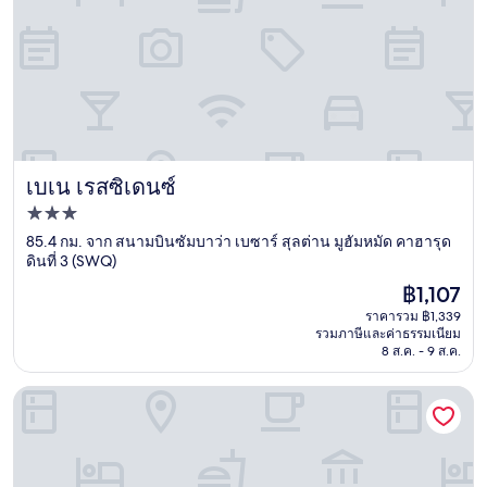
เบเน เรสซิเดนซ์
เบเน เรสซิเดนซ์
ที่พัก
3.0
85.4 กม. จาก สนามบินซัมบาว่า เบซาร์ สุลต่าน มูฮัมหมัด คาฮารุด
ดินที่ 3 (SWQ)
ดาว
ราคา
฿1,107
ปัจจุบัน
ราคารวม ฿1,339
คือ
รวมภาษีและค่าธรรมเนียม
฿1,107
8 ส.ค. - 9 ส.ค.
โรงแรม มาม่า นิงส์ บีช