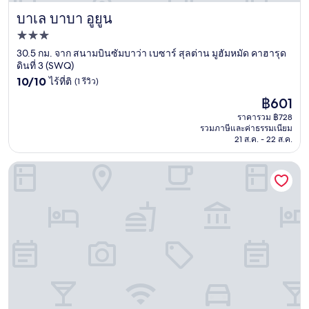
บาเล บาบา อูยูน
บาเล บาบา อูยูน
ที่พัก
3.0
30.5 กม. จาก สนามบินซัมบาว่า เบซาร์ สุลต่าน มูฮัมหมัด คาฮารุด
ดินที่ 3 (SWQ)
ดาว
10.0
10/10
ไร้ที่ติ
(1 รีวิว)
จาก
ราคา
฿601
10,
ปัจจุบัน
ไร้
ราคารวม ฿728
คือ
รวมภาษีและค่าธรรมเนียม
ที่
฿601
21 ส.ค. - 22 ส.ค.
ติ,
(1
รีวิว)
คิราน่า รีทรีท