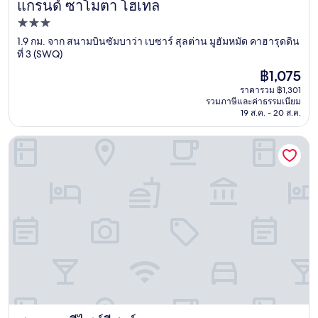
แกรนด์ ซาโมตา โฮเทล
แกรนด์ ซาโมตา โฮเทล
ที่พัก
3.0
1.9 กม. จาก สนามบินซัมบาว่า เบซาร์ สุลต่าน มูฮัมหมัด คาฮารุดดิน
ที่ 3 (SWQ)
ดาว
ราคา
฿1,075
ปัจจุบัน
ราคารวม ฿1,301
คือ
รวมภาษีและค่าธรรมเนียม
฿1,075
19 ส.ค. - 20 ส.ค.
ซามาวาซีไซด์รีสอร์ท