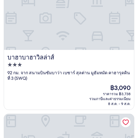
บาฮาบาฮาวิลล่าส์
บาฮาบาฮาวิลล่าส์
ที่พัก
3.0
92 กม. จาก สนามบินซัมบาว่า เบซาร์ สุลต่าน มูฮัมหมัด คาฮารุดดิน
ที่ 3 (SWQ)
ดาว
ราคา
฿3,090
ปัจจุบัน
ราคารวม ฿3,738
คือ
รวมภาษีและค่าธรรมเนียม
฿3,090
8 ส.ค. - 9 ส.ค.
ออมเบ วิลลา