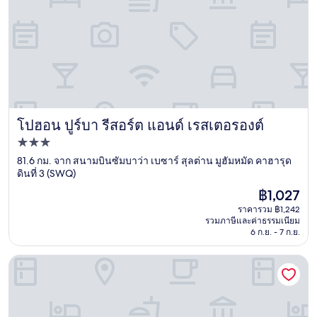
โปฮอน ปูร์บา รีสอร์ต แอนด์ เรสเตอรองต์
โปฮอน ปูร์บา รีสอร์ต แอนด์ เรสเตอรองต์
ที่พัก
3.0
81.6 กม. จาก สนามบินซัมบาว่า เบซาร์ สุลต่าน มูฮัมหมัด คาฮารุด
ดินที่ 3 (SWQ)
ดาว
ราคา
฿1,027
ปัจจุบัน
ราคารวม ฿1,242
คือ
รวมภาษีและค่าธรรมเนียม
฿1,027
6 ก.ย. - 7 ก.ย.
โมเซียน บีช รีสอร์ต