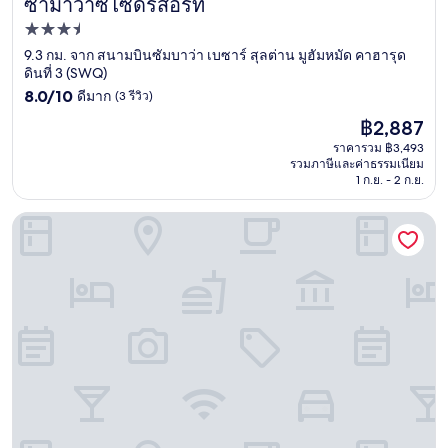
ซามาวาซีไซด์รีสอร์ท
ซามาวาซีไซด์รีสอร์ท
ที่พัก
3.5
9.3 กม. จาก สนามบินซัมบาว่า เบซาร์ สุลต่าน มูฮัมหมัด คาฮารุด
ดินที่ 3 (SWQ)
ดาว
8.0
8.0/10
ดีมาก
(3 รีวิว)
จาก
ราคา
฿2,887
10,
ปัจจุบัน
ดี
ราคารวม ฿3,493
คือ
รวมภาษีและค่าธรรมเนียม
มาก,
฿2,887
1 ก.ย. - 2 ก.ย.
(3
รีวิว)
บาเล บาบา อูยูน