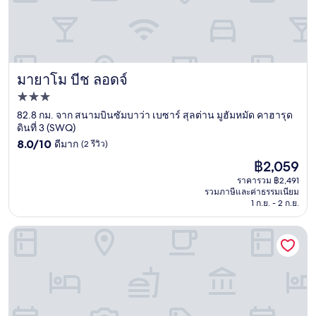
มายาโม บีช ลอดจ์
มายาโม บีช ลอดจ์
ที่พัก
3.0
82.8 กม. จาก สนามบินซัมบาว่า เบซาร์ สุลต่าน มูฮัมหมัด คาฮารุด
ดินที่ 3 (SWQ)
ดาว
8.0
8.0/10
ดีมาก
(2 รีวิว)
จาก
ราคา
฿2,059
10,
ปัจจุบัน
ดี
ราคารวม ฿2,491
คือ
รวมภาษีและค่าธรรมเนียม
มาก,
฿2,059
1 ก.ย. - 2 ก.ย.
(2
รีวิว)
โรงแรมอามัน กาติ เลคกี้