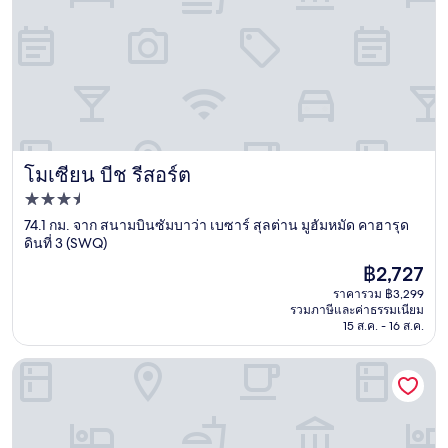
โมเซียน บีช รีสอร์ต
โมเซียน บีช รีสอร์ต
ที่พัก
3.5
74.1 กม. จาก สนามบินซัมบาว่า เบซาร์ สุลต่าน มูฮัมหมัด คาฮารุด
ดินที่ 3 (SWQ)
ดาว
ราคา
฿2,727
ปัจจุบัน
ราคารวม ฿3,299
คือ
รวมภาษีและค่าธรรมเนียม
฿2,727
15 ส.ค. - 16 ส.ค.
เบเน เรสซิเดนซ์