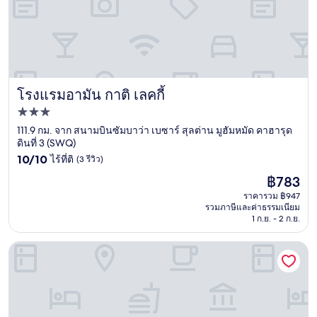
โรงแรมอามัน กาติ เลคกี้
โรงแรมอามัน กาติ เลคกี้
ที่พัก
3.0
111.9 กม. จาก สนามบินซัมบาว่า เบซาร์ สุลต่าน มูฮัมหมัด คาฮารุด
ดินที่ 3 (SWQ)
ดาว
10.0
10/10
ไร้ที่ติ
(3 รีวิว)
จาก
ราคา
฿783
10,
ปัจจุบัน
ไร้
ราคารวม ฿947
คือ
รวมภาษีและค่าธรรมเนียม
ที่
฿783
1 ก.ย. - 2 ก.ย.
ติ,
(3
รีวิว)
เจวา เบอโลอัมบีชแคมป์