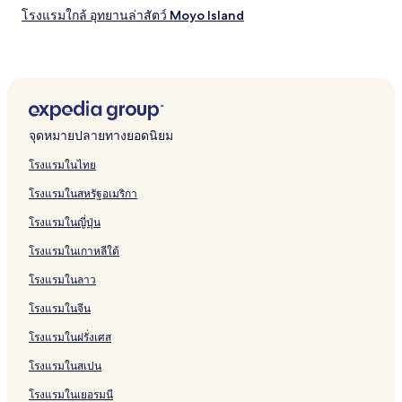
พัก
โรงแรมใกล้ อุทยานล่าสัตว์ Moyo Island
ว่าง
อาจ
มี
การ
เปลี่ยนแปลง
อาจ
มี
จุดหมายปลายทางยอดนิยม
ข้อ
กำหนด
โรงแรมในไทย
เพิ่ม
เติม
โรงแรมในสหรัฐอเมริกา
โรงแรมในญี่ปุ่น
โรงแรมในเกาหลีใต้
โรงแรมในลาว
โรงแรมในจีน
โรงแรมในฝรั่งเศส
โรงแรมในสเปน
โรงแรมในเยอรมนี