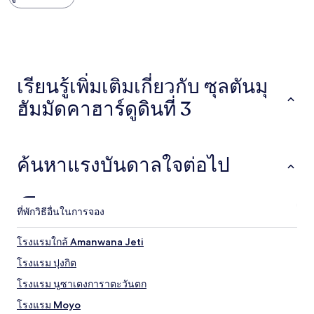
ถูก
ที่สุด
ที่
พบใน
24
ชั่วโมง
เรียนรู้เพิ่มเติมเกี่ยวกับ ซุลตันมุ
ที่
ผ่าน
ฮัมมัดคาฮาร์ดูดินที่ 3
มา
อ้างอิง
จาก
การ
เข้า
ค้นหาแรงบันดาลใจต่อไป
พัก
1
คืน
ผู้
ที่พัก
วิธีอื่นในการจอง
เข้า
พัก
โรงแรมใกล้ Amanwana Jeti
2
คน
โรงแรม ปุงกิต
ราคา
และ
โรงแรม นูซาเตงการาตะวันตก
จำนวน
โรงแรม Moyo
ห้อง