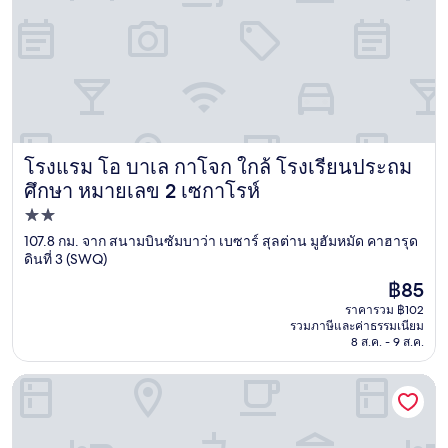
โรงแรม โอ บาเล กาโจก ใกล้ โรงเรียนประถม
โรงแรม โอ บาเล กาโจก ใกล้ โรงเรียนประถมศึกษา หมายเลข 
ศึกษา หมายเลข 2 เซกาโรห์
ที่พัก
2.0
107.8 กม. จาก สนามบินซัมบาว่า เบซาร์ สุลต่าน มูฮัมหมัด คาฮารุด
ดินที่ 3 (SWQ)
ดาว
ราคา
฿85
ปัจจุบัน
ราคารวม ฿102
คือ
รวมภาษีและค่าธรรมเนียม
฿85
8 ส.ค. - 9 ส.ค.
บาลอง บาลอง ซัรฟ์ บังกะโล