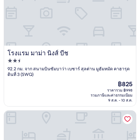
โรงแรม มาม่า นิงส์ บีช
โรงแรม มาม่า นิงส์ บีช
ที่พัก
2.5
92.2 กม. จาก สนามบินซัมบาว่า เบซาร์ สุลต่าน มูฮัมหมัด คาฮารุด
ดินที่ 3 (SWQ)
ดาว
ราคา
฿825
ปัจจุบัน
ราคารวม ฿998
คือ
รวมภาษีและค่าธรรมเนียม
฿825
9 ส.ค. - 10 ส.ค.
โรงแรม โอ บาเล กาโจก ใกล้ โรงเรียนประถมศึกษา หมายเลข 2