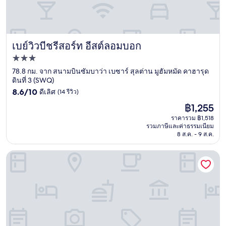
เบย์วิวบีชรีสอร์ท อีสต์ลอมบอก
เบย์วิวบีชรีสอร์ท อีสต์ลอมบอก
ที่พัก
3.0
78.8 กม. จาก สนามบินซัมบาว่า เบซาร์ สุลต่าน มูฮัมหมัด คาฮารุด
ดินที่ 3 (SWQ)
ดาว
8.6
8.6/10
ดีเลิศ
(14 รีวิว)
จาก
ราคา
฿1,255
10,
ปัจจุบัน
ดี
ราคารวม ฿1,518
คือ
รวมภาษีและค่าธรรมเนียม
เลิศ,
฿1,255
8 ส.ค. - 9 ส.ค.
(14
รีวิว)
มายาโม บีช ลอดจ์