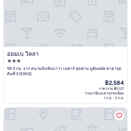
ออมเบ วิลลา
ออมเบ วิลลา
ที่พัก
3.0
95.5 กม. จาก สนามบินซัมบาว่า เบซาร์ สุลต่าน มูฮัมหมัด คาฮารุด
ดินที่ 3 (SWQ)
ดาว
ราคา
฿2,584
ปัจจุบัน
ราคารวม ฿3,127
คือ
รวมภาษีและค่าธรรมเนียม
฿2,584
1 ก.ย. - 2 ก.ย.
Sudamala Resort, Komodo, Labuan Bajo