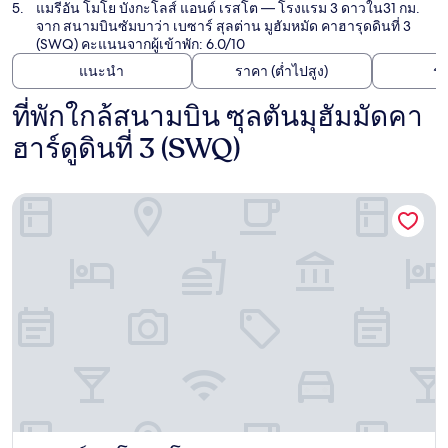
แมรีอัน โมโย บังกะโลส์ แอนด์ เรสโต
— โรงแรม 3 ดาวใน31 กม.
จาก สนามบินซัมบาว่า เบซาร์ สุลต่าน มูฮัมหมัด คาฮารุดดินที่ 3
(SWQ) คะแนนจากผู้เข้าพัก: 6.0/10
แนะนำ
ราคา (ต่ำไปสูง)
ร
ที่พักใกล้สนามบิน ซุลตันมุฮัมมัดคา
ฮาร์ดูดินที่ 3 (SWQ)
แกรนด์ ซาโมตา โฮเทล