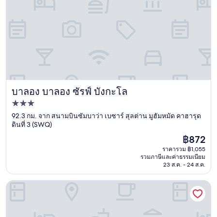
บาลอง บาลอง ซัรฟ์ บังกะโล
บาลอง บาลอง ซัรฟ์ บังกะโล
ที่พัก
3.0
92.3 กม. จาก สนามบินซัมบาว่า เบซาร์ สุลต่าน มูฮัมหมัด คาฮารุด
ดินที่ 3 (SWQ)
ดาว
ราคา
฿872
ปัจจุบัน
ราคารวม ฿1,055
คือ
รวมภาษีและค่าธรรมเนียม
฿872
23 ส.ค. - 24 ส.ค.
บาฮาบาฮาวิลล่าส์