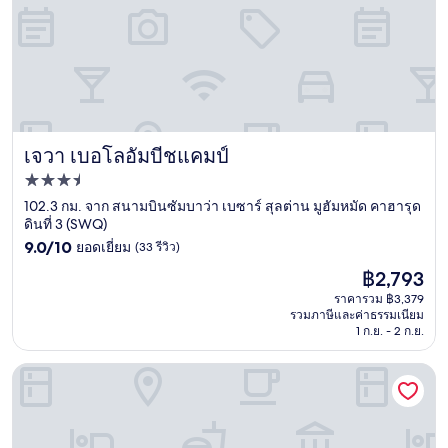
เจวา เบอโลอัมบีชแคมป์
เจวา เบอโลอัมบีชแคมป์
ที่พัก
3.5
102.3 กม. จาก สนามบินซัมบาว่า เบซาร์ สุลต่าน มูฮัมหมัด คาฮารุด
ดินที่ 3 (SWQ)
ดาว
9.0
9.0/10
ยอดเยี่ยม
(33 รีวิว)
จาก
ราคา
฿2,793
10,
ปัจจุบัน
ยอด
ราคารวม ฿3,379
คือ
รวมภาษีและค่าธรรมเนียม
เยี่ยม,
฿2,793
1 ก.ย. - 2 ก.ย.
(33
รีวิว)
โปฮอน ปูร์บา รีสอร์ต แอนด์ เรสเตอรองต์