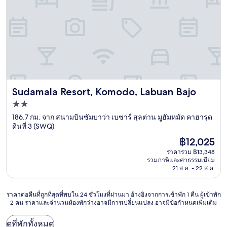
Sudamala Resort, Komodo, Labuan Bajo
Sudamala Resort, Komodo, Labuan Bajo
ที่พัก
2.0
186.7 กม. จาก สนามบินซัมบาว่า เบซาร์ สุลต่าน มูฮัมหมัด คาฮารุด
ดินที่ 3 (SWQ)
ดาว
ราคา
฿12,025
ปัจจุบัน
ราคารวม ฿13,348
คือ
รวมภาษีและค่าธรรมเนียม
฿12,025
21 ส.ค. - 22 ส.ค.
ราคา
ราคาต่อคืนที่ถูกที่สุดที่พบใน 24 ชั่วโมงที่ผ่านมา อ้างอิงจากการเข้าพัก 1 คืน ผู้เข้าพัก
2 คน ราคาและจำนวนห้องพักว่างอาจมีการเปลี่ยนแปลง อาจมีข้อกำหนดเพิ่มเติม
ต่อ
คืน
ที่
ดูที่พักทั้งหมด