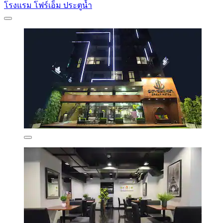
โรงแรม โฟร์เอ็ม ประตูน้ำ