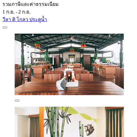
รวมภาษีและค่าธรรมเนียม
1 ก.ย. - 2 ก.ย.
วีลา ดิ โกลว ประตูน้ำ