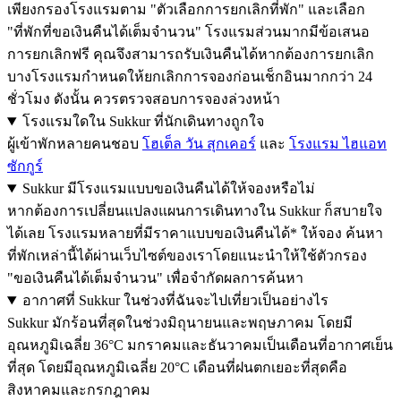
เพียงกรองโรงแรมตาม "ตัวเลือกการยกเลิกที่พัก" และเลือก
"ที่พักที่ขอเงินคืนได้เต็มจำนวน" โรงแรมส่วนมากมีข้อเสนอ
การยกเลิกฟรี คุณจึงสามารถรับเงินคืนได้หากต้องการยกเลิก
บางโรงแรมกำหนดให้ยกเลิกการจองก่อนเช็กอินมากกว่า 24
ชั่วโมง ดังนั้น ควรตรวจสอบการจองล่วงหน้า
โรงแรมใดใน Sukkur ที่นักเดินทางถูกใจ
ผู้เข้าพักหลายคนชอบ
โฮเต็ล วัน สุกเคอร์
และ
โรงแรม ไฮแอท
ซักกูร์
Sukkur มีโรงแรมแบบขอเงินคืนได้ให้จองหรือไม่
หากต้องการเปลี่ยนแปลงแผนการเดินทางใน Sukkur ก็สบายใจ
ได้เลย โรงแรมหลายที่มีราคาแบบขอเงินคืนได้* ให้จอง ค้นหา
ที่พักเหล่านี้ได้ผ่านเว็บไซต์ของเราโดยแนะนำให้ใช้ตัวกรอง
"ขอเงินคืนได้เต็มจำนวน" เพื่อจำกัดผลการค้นหา
อากาศที่ Sukkur ในช่วงที่ฉันจะไปเที่ยวเป็นอย่างไร
Sukkur มักร้อนที่สุดในช่วงมิถุนายนและพฤษภาคม โดยมี
อุณหภูมิเฉลี่ย 36°C มกราคมและธันวาคมเป็นเดือนที่อากาศเย็น
ที่สุด โดยมีอุณหภูมิเฉลี่ย 20°C เดือนที่ฝนตกเยอะที่สุดคือ
สิงหาคมและกรกฎาคม