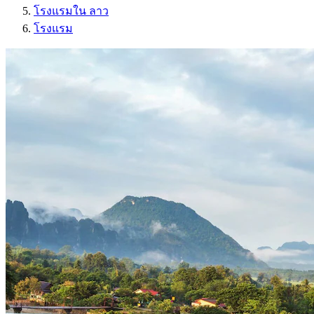
โรงแรมใน ลาว
โรงแรม