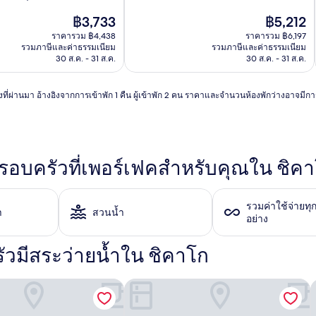
10,
ราคา
ดี
ราคา
฿3,733
฿5,212
ปัจจุบัน
มาก,
ปัจจุบัน
ราคารวม ฿4,438
ราคารวม ฿6,197
คือ
(10,213
คือ
รวมภาษีและค่าธรรมเนียม
รวมภาษีและค่าธรรมเนียม
฿3,733
รีวิว)
฿5,212
30 ส.ค. - 31 ส.ค.
30 ส.ค. - 31 ส.ค.
วโมงที่ผ่านมา อ้างอิงจากการเข้าพัก 1 คืน ผู้เข้าพัก 2 คน ราคาและจำนวนห้องพักว่างอาจมี
บครัวที่เพอร์เฟคสำหรับคุณใน ชิค
รวมค่าใช้จ่ายทุ
า
สวนน้ำ
อย่าง
วมีสระว่ายน้ำใน ชิคาโก
ิฟิเซนต์ไมล์
ยฮิลตัน ชิคาโก - แม็กนิฟิเซนต์ไมล์
Sentral Michigan Avenue ในภาษาไทยคื
ฮ