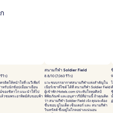
ฮิล
เซนต์
ฮ
เ
ตัน
ไมล์
ต
ไ
โก
ภาพโดย © City of Chicago
ภ
ส
สนามกีฬา Soldier Field
ช
โ
รีวิว)
8.8/10 (7,063 รีวิว)
9
&
รดิตให้หนำใจที่ เนวีเพียร์
แวะชมบรรยากาศสนามกีฬาแห่งสำคัญใน
ไ
Ci
ำหรับนักช้อปเมื่อมาเยือน
เนียร์เซาท์ไซด์ ได้ที่ สนามกีฬา Soldier Field
ต
of
น์ของชิคาโก แนะนำให้ไป
ผู้เข้าพัก Hotels.com ประทับใจหอศิลป์
ช
C
ำแล้วชมพระอาทิตย์ลับขอบฟ้า
พิพิธภัณฑ์ และอนุสาวรีย์ที่ย่านนี้ ถ้าคุณคิด
น
ว่า สนามกีฬา Soldier Field เจ๋ง คุณจะต้อง
อ
ชื่นชอบ ยูไนเต็ด เซ็นเตอร์ และ สนามกีฬา
วินทรัสต์ ซึ่งอยู่ไม่ไกลอย่างแน่นอน