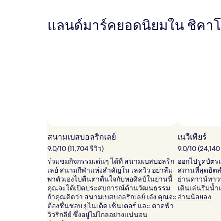
ที่สุด
ฮิล
ฮิล
ที่
ตัน
ตัน
พบใน
แลนด์มาร์คยอดนิยมใน ชิคา
24
ชั่วโมง
ที่
ผ่าน
มา
อ้างอิง
จาก
การ
เข้า
พัก
1
ภาพโดย © City of Chicago
ภาพ
คืน
สาธารณะ
ผู้
สนามเบสบอลริกเลย์
เนวีเพียร์
โดย
เข้า
9.0/10 (11,704 รีวิว)
9.0/10 (24,140 
&copy;
พัก
ร่วมชมกิจกรรมเด่นๆ ได้ที่ สนามเบสบอลริก
ออกไปรูดบัตรเค
City
2
เลย์ สนามกีฬาแห่งสำคัญใน เลควิว อย่าลืม
สถานที่สุดฮิตส
of
คน
พาตัวเองไปตื่นตาตื่นใจกับหอศิลป์ในย่านนี้
ย่านดาวน์ทาว
Chicago
ราคา
คุณจะได้เปิดประสบการณ์ด้านวัฒนธรรม
เดินเล่นริมน้
และ
ถ้าคุณคิดว่า สนามเบสบอลริกเลย์ เจ๋ง คุณจะ
อ่านน้อยลง
จำนวน
ต้องชื่นชอบ ยูไนเต็ด เซ็นเตอร์ และ ดาดฟ้า
ห้อง
วิวริกลีย์ ซึ่งอยู่ไม่ไกลอย่างแน่นอน
พัก