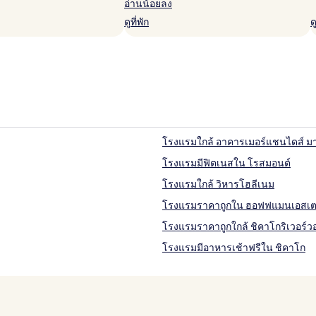
อ่านน้อยลง
ดูที่พัก
ด
โรงแรมใกล้ อาคารเมอร์แชนไดส์ มา
โรงแรมมีฟิตเนสใน โรสมอนต์
โรงแรมใกล้ วิหารโฮลีเนม
โรงแรมราคาถูกใน ฮอฟฟแมนเอสเต
โรงแรมราคาถูกใกล้ ชิคาโกริเวอร์ว
โรงแรมมีอาหารเช้าฟรีใน ชิคาโก
โรงแรมใกล้ ศาลาว่าการเมืองชิคาโ
โรงแรมใกล้ หาด Oak Street
โรงแรมใกล้ ชิคาโกริเวอร์วอล์ค