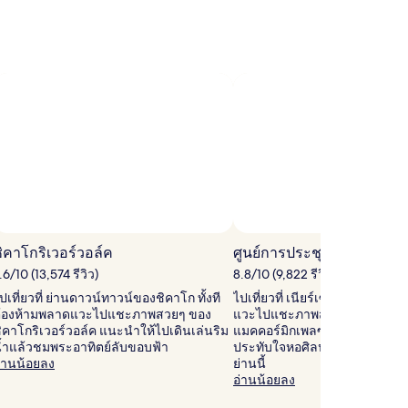
ิล
ซนต์
เซนต์
ัน
มล์
ไมล์
ภาพโดย © Cesar Ru
าพ
าธารณะ
ิคาโกริเวอร์วอล์ค
ศูนย์การประชุมแมคคอร์มิ
ดย
.6/10 (13,574 รีวิว)
8.8/10 (9,822 รีวิว)
copy;
ปเที่ยวที่ ย่านดาวน์ทาวน์ของชิคาโก ทั้งที
ไปเที่ยวที่ เนียร์เซาท์ไซด์ ทั้งที
ty
้องห้ามพลาดแวะไปแชะภาพสวยๆ ของ
แวะไปแชะภาพสวยๆ ของ ศูนย์
ิคาโกริเวอร์วอล์ค แนะนำให้ไปเดินเล่นริม
แมคคอร์มิกเพลซ ผู้เข้าพัก Hote
hicago
้ำแล้วชมพระอาทิตย์ลับขอบฟ้า
ประทับใจหอศิลป์ พิพิธภัณฑ์ และอ
่านน้อยลง
ย่านนี้
อ่านน้อยลง