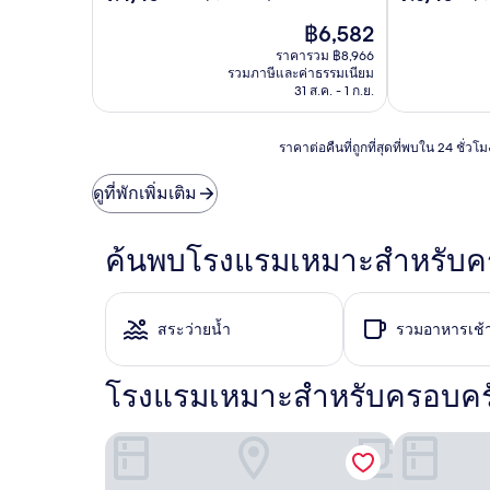
จาก
จาก
ราคา
฿6,582
10,
10,
ปัจจุบัน
ไร้
ดี,
ราคารวม ฿8,966
คือ
ที่
(2,731
รวมภาษีและค่าธรรมเนียม
฿6,582
ติ,
รีวิว)
31 ส.ค. - 1 ก.ย.
(2,643
รีวิว)
ราคา
ราคาต่อคืนที่ถูกที่สุดที่พบใน 24 ชั่
ต่อ
คืน
ดูที่พักเพิ่มเติม
ที่
ถูก
ที่สุด
ค้นพบโรงแรมเหมาะสำหรับครอ
ที่
พบใน
24
ชั่วโมง
สระว่ายน้ำ
รวมอาหารเช้
ที่
ผ่าน
มา
โรงแรมเหมาะสำหรับครอบครั
อ้างอิง
จาก
การ
เอ็มบาสซีสวีทส์ บายฮิลตัน ชิคาโก ดาวน์ทาวน์ แม็กน
ดับเบิลทรีบา
เข้า
พัก