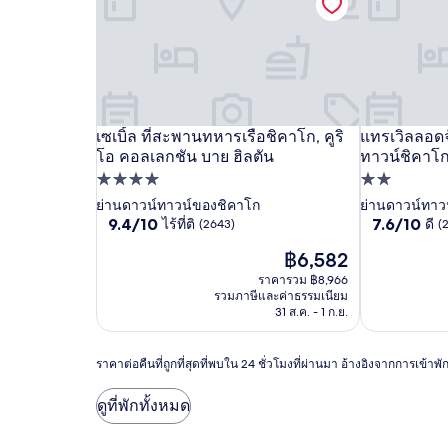
ไมล์
ไมล์
เซ
เซเบิ้ล ที่สะพานทหารเรือชิคาโก, คูริ
เซ
แทรเวิล
แทรเวิลลอดจ
เซเบิ้ล ที่สะพานทหารเรือชิคาโก, คูริโอ คอลเลกชัน
แทรเวิลลอดจ
โอ คอลเลกชัน บาย ฮิลตัน
ทาวน์ชิคาโ
เบิ้ล
เบิ้ล
ลอด
ที่พัก
ที่พัก
ที่
ที่
จ์
4.0
2.0
ย่านดาวน์ทาวน์ของชิคาโก
ย่านดาวน์ทาว
สะพาน
สะพาน
บาย
9.4
7.6
9.4/10
7.6/10
ไร้ที่ติ
ดี
(2643)
(
ดาว
ดาว
ทหาร
ทหาร
วิน
จาก
จาก
ราคา
฿6,582
10,
10,
เรือ
เรือ
ด์
ปัจจุบัน
ไร้
ดี,
ราคารวม ฿8,966
ชิคาโก,
ชิคาโก,
แฮม
คือ
ที่
(2731)
รวมภาษีและค่าธรรมเนียม
฿6,582
คู
คู
ดาวน์
ติ,
31 ส.ค. - 1 ก.ย.
(2643)
ริโอ
ริโอ
ทาวน์
คอล
คอล
ชิคาโก
ราคา
ราคาต่อคืนที่ถูกที่สุดที่พบใน 24 ชั่วโมงที่ผ่านมา อ้างอิงจากการเข้
ต่อ
เลก
เลก
คืน
ดูที่พักทั้งหมด
ชัน
ชัน
ที่
บาย
ถูก
บาย