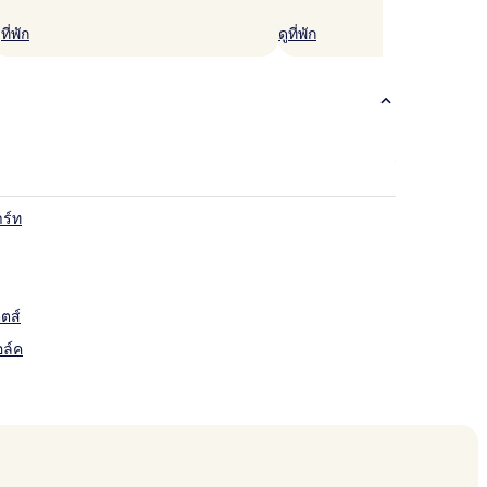
ูที่พัก
ดูที่พัก
ร์ท
ตส์
อล์ค
ก