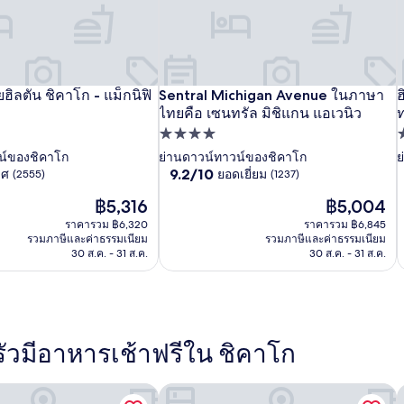
Sentral
S
ยฮิลตัน ชิคาโก - แม็กนิฟิ
เอ็ม
ดับเบิล
Sentral Michigan Avenue ในภาษา
เ
ด
ฮ
ฮ
ิฟิเซนต์ไมล์
ยฮิลตัน ชิคาโก - แม็กนิฟิเซนต์ไมล์
Sentral Michigan Avenue ในภาษาไทยคื
ฮ
Michigan
M
ไทยคือ เซนทรัล มิชิแกน แอเวนิว
ท
บาส
ทรี
ท
ต
Avenue
A
ที่พัก
ท
ซี
บาย
ซ
ช
ใน
4.0
3
น์ของชิคาโก
ย่านดาวน์ทาวน์ของชิคาโก
ย
สวี
ฮิล
ส
ฮ
แ
9.2
9.2/10
ิศ
ภาษา
ยอดเยี่ยม
(2555)
(1237)
ดาว
ทส์
ตัน
ท
ต
ก
จาก
ไทย
ราคา
ราคา
฿5,316
฿5,004
10,
บาย
ชิคาโก
ช
เ
ปัจจุบัน
คือ
ปัจจุบัน
ค
ยอด
ราคารวม ฿6,320
ราคารวม ฿6,845
-
-
ฮิล
ฮ
ไ
คือ
คือ
เยี่ยม,
รวมภาษีและค่าธรรมเนียม
รวมภาษีและค่าธรรมเนียม
เซนทรัล
เ
แม็
แ
฿5,316
฿5,004
ตัน
ต
ส
(1237)
30 ส.ค. - 31 ส.ค.
30 ส.ค. - 31 ส.ค.
มิชิแกน
ม
กนิฟิ
ก
ชิคาโก
ช
ท
แอ
เซนต์
เ
ดาวน์
ด
เวนิ
เ
ไมล์
ไ
ทาวน์
ท
ว
ว
แม็
แ
วมีอาหารเช้าฟรีใน ชิคาโก
กนิฟิ
ก
เซนต์
เ
 บาย ฮิลตัน
์ บายวินด์แฮม ดาวน์ทาวน์ชิคาโก
เอ็มบาสซีสวีทส์ บายฮิลตัน ชิคาโก ดาวน
โ