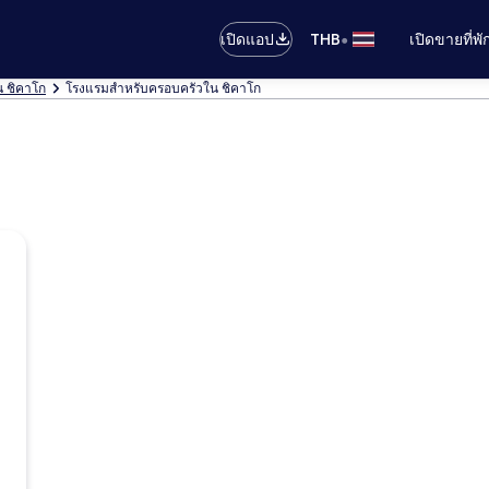
•
เปิดแอป
THB
เปิดขายที่พ
 ชิคาโก
โรงแรมสำหรับครอบครัวใน ชิคาโก