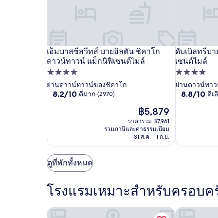
1
คืน
ผู้
เข้า
พัก
2
เอ็ม
เอ็มบาสซีสวีทส์ บายฮิลตัน ชิคาโก
เอ็ม
ดับเบิล
ดับเบิลทรีบา
เอ็มบาสซีสวีทส์ บายฮิลตัน ชิคาโก ดาวน์ทาวน์ แม็กน
ดับเบิลทรีบา
คน
ดาวน์ทาวน์ แม็กนิฟิเซนต์ไมล์
เซนต์ไมล์
บาส
บาส
ทรี
ราคา
ที่พัก
ที่พัก
และ
ซี
ซี
บาย
จำนวน
4.0
4.0
ย่านดาวน์ทาวน์ของชิคาโก
ย่านดาวน์ทาว
สวี
สวี
ฮิล
ห้อง
8.2
8.8
8.2/10
8.8/10
ดีมาก
ดีเล
(2970)
ดาว
ดาว
ทส์
ทส์
ตัน
พัก
จาก
จาก
ราคา
฿5,879
ว่าง
10,
10,
บาย
บาย
ชิคาโก
ปัจจุบัน
อาจ
ดี
ดี
ราคารวม ฿7,961
-
ฮิล
ฮิล
คือ
มี
มาก,
เลิศ,
รวมภาษีและค่าธรรมเนียม
แม็
฿5,879
ตัน
ตัน
การ
(2970)
(2555)
31 ส.ค. - 1 ก.ย.
เปลี่ยนแปลง
กนิฟิ
ชิคาโก
ชิคาโก
อาจ
เซนต์
ดาวน์
ดาวน์
ดูที่พักทั้งหมด
มี
ไมล์
ข้อ
ทาวน์
ทาวน์
กำหนด
แม็
แม็
โรงแรมเหมาะสำหรับครอบครั
เพิ่ม
กนิฟิ
กนิฟิ
เติม
เซนต์
เซนต์
เซเบิ้ล ที่สะพานทหารเรือชิคาโก, คูริโอ คอลเลกชัน
แทรเวิลลอดจ