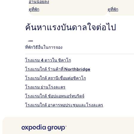
อ่านน้อยลง
ว่าง
อาจ
ดูที่พัก
ดูที่พัก
มี
การ
เปลี่ยนแปลง
ค้นหาแรงบันดาลใจต่อไป
อาจ
มี
ข้อ
กำหนด
ที่พัก
วิธีอื่นในการจอง
เพิ่ม
เติม
โรงแรม 4 ดาวใน ชิคาโก
โรงแรมใกล้ ร้านค้าที่ Northbridge
โรงแรมใกล้ สถานีเชื่อมต่อชิคาโก
โรงแรม ย่านโรงละคร
โรงแรมใกล้ ช้อปแอทนอร์ทบริดจ์
โรงแรมใกล้ อาคารหอประชุมและโรงละคร
โรงแรมสำหรับครอบครัวใน โอกบรูค
โรงแรมมีสระว่ายน้ำใน ชอมเบิร์ก
โรงแรม แมกนิฟิเซนท์ ไมล์