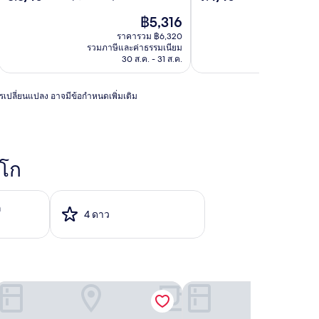
จาก
จาก
ราคา
฿5,316
10,
10,
ปัจจุบัน
ดี
ไร้
ราคารวม ฿6,320
รา
คือ
เลิศ,
ที่
รวมภาษีและค่าธรรมเนียม
รวมภาษีแล
฿5,316
(2,555
ติ,
30 ส.ค. - 31 ส.ค.
รีวิว)
(3,562
รีวิว)
การเปลี่ยนแปลง อาจมีข้อกำหนดเพิ่มเติม
าโก
ก
4 ดาว
อ เซนทรัล มิชิแกน แอเวนิว
ิลตัน ชิคาโก/แม็กนิฟิเซนต์ไมล์ สวีทส์
ไฮแอทเซ็นทริก ชิคาโก แม็ก