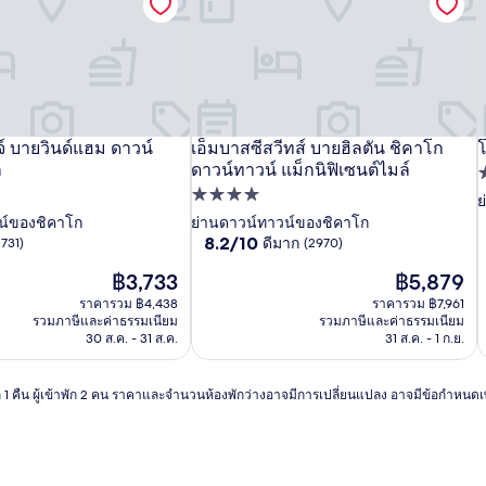
ไมล์
ไ
์ บายวินด์แฮม ดาวน์
เซ
แทรเวิล
เอ็ม
เอ็มบาสซีสวีทส์ บายฮิลตัน ชิคาโก
เ
แ
เ
โ
โ
 บาย ฮิลตัน
์ บายวินด์แฮม ดาวน์ทาวน์ชิคาโก
เอ็มบาสซีสวีทส์ บายฮิลตัน ชิคาโก ดาวน
โ
ก
ดาวน์ทาวน์ แม็กนิฟิเซนต์ไมล์
เบิ้ล
ลอด
บาส
เ
ท
ที่พัก
2
ย
ที่
จ์
ซี
ที
จ์
ซ
เ
4.0
น์ของชิคาโก
ย่านดาวน์ทาวน์ของชิคาโก
สะพาน
บาย
สวี
ส
ท
8.2
8.2/10
ดีมาก
2731)
(2970)
ดาว
ทหาร
วิน
ทส์
ว
ท
เ
จาก
ราคา
ราคา
฿3,733
฿5,879
10,
เรือ
ด์
บาย
เ
ด
ปัจจุบัน
ปัจจุบัน
ดี
ราคารวม ฿4,438
ราคารวม ฿7,961
ชิคาโก,
แฮม
ฮิล
ช
ฮ
ร
คือ
คือ
มาก,
รวมภาษีและค่าธรรมเนียม
รวมภาษีและค่าธรรมเนียม
฿3,733
฿5,879
คู
ดาวน์
ตัน
ค
ด
ต
พ
(2970)
30 ส.ค. - 31 ส.ค.
31 ส.ค. - 1 ก.ย.
ริโอ
ทาวน์
ชิคาโก
ร
ท
ช
คอล
ชิคาโก
ดาวน์
ช
ด
าพัก 1 คืน ผู้เข้าพัก 2 คน ราคาและจำนวนห้องพักว่างอาจมีการเปลี่ยนแปลง อาจมีข้อกำหนดเพ
เลก
ทาวน์
เ
ท
ชัน
แม็
ช
แ
บาย
กนิฟิ
ก