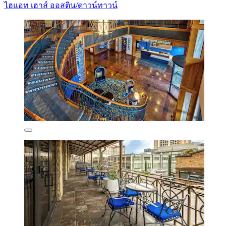
ไฮแอท เฮาส์ ออสติน/ดาวน์ทาวน์