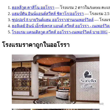
ฮอลลีวูด คาสิโน ออโรรา
— โรงแรม 2 ดาวในAurora คะแนนจา
แฮมป์ตัน อินน์แอนด์สวีทส์ ชิคาโก/ออโรรา
— โรงแรม 2.5 ด
ซุปเปอร์ 8 บายวินด์แฮม ออโรรา/ย่านเนเพอร์วิลล์
— โรงแรม 
ฮอลิเดย์ อินน์ เอ็กซ์เพรส แอนด์ สวีทส์ ออโรรา - เนเพอร์วิ
โรงแรม แคนเดิลวูด สวีทส์ ออโรรา-เนเพอร์วิลล์ บาย IHG
—
โรงแรมราคาถูกในออโรรา