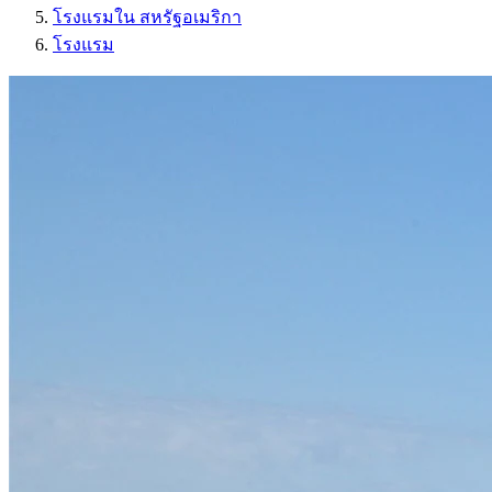
โรงแรมใน สหรัฐอเมริกา
โรงแรม