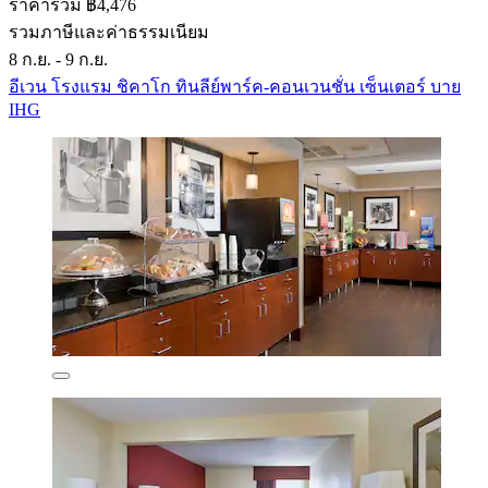
ราคารวม ฿4,476
รวมภาษีและค่าธรรมเนียม
8 ก.ย. - 9 ก.ย.
อีเวน โรงแรม ชิคาโก ทินลีย์พาร์ค-คอนเวนชั่น เซ็นเตอร์ บาย
IHG