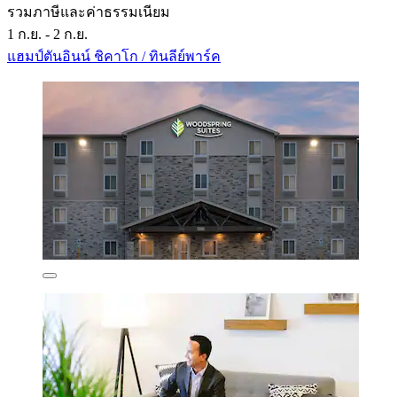
รวมภาษีและค่าธรรมเนียม
1 ก.ย. - 2 ก.ย.
แฮมป์ตันอินน์ ชิคาโก / ทินลีย์พาร์ค