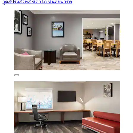
วูดสปริงสวีทส์ ชิคาโก ทินลีย์พาร์ค