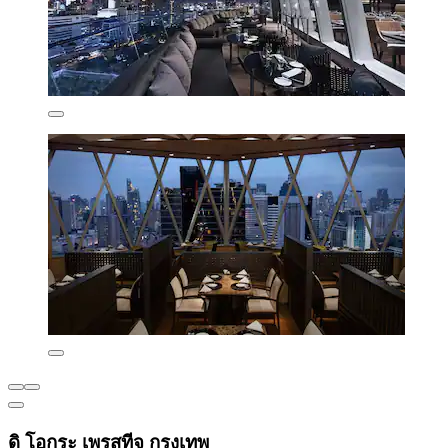
ดิ โอกุระ เพรสทีจ กรุงเทพ