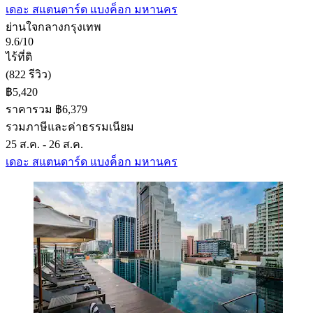
เดอะ สแตนดาร์ด แบงค็อก มหานคร
ย่านใจกลางกรุงเทพ
9.6/10
ไร้ที่ติ
(822 รีวิว)
฿5,420
ราคารวม ฿6,379
รวมภาษีและค่าธรรมเนียม
25 ส.ค. - 26 ส.ค.
เดอะ สแตนดาร์ด แบงค็อก มหานคร