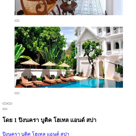
โดย 1 ปิงนครา บูติค โฮเทล แอนด์ สปา
ปิงนครา บูติค โฮเทล แอนด์ สปา