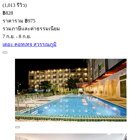
(1,013 รีวิว)
฿828
ราคารวม ฿975
รวมภาษีและค่าธรรมเนียม
7 ก.ย. - 8 ก.ย.
เดอะ คอทเทจ สุวรรณภูมิ