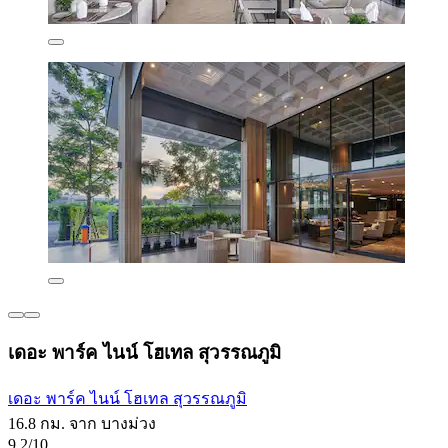
เดอะ พาร์ค ไนน์ โฮเทล สุวรรณภูมิ
เดอะ พาร์ค ไนน์ โฮเทล สุวรรณภูมิ
16.8 กม. จาก บางม่วง
9.2/10