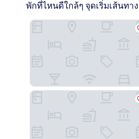
พักที่ไหนดีใกล้ๆ จุดเริ่มเส้นทา
โรงแรม สโตฟไปป์ เวลส์ วิลเลจ - อินไซด์ เดอะ พาร์
เดอะแรนช์ที่เดธ วัลเลย – ภายในอุทยาน