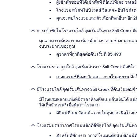
ผู้เข้าพักชอบที่ได้เข้าพักที่
ดิอินน์ที่เดธ วัลเ
โรงแรม สโตฟไปป์ เวลส์ วิลเลจ - อินไซด์ เด
คุณจะพบโรงแรมและตัวเลือกที่พักอื่นๆ อีก 21
การเข้าพักในโรงแรมใกล้ จุดเริ่มเส้นทาง Salt Creek มีค
คุณสามารถค้นหาราคาห้องพักต่างๆ ตามช่วงเวลาและส
งบประมาณของคุณ
ดูราคาที่ถูกที่สุดต่อคืน เริ่มที่ ฿5,493
โรงแรมราคาถูกใกล้ จุดเริ่มเส้นทาง Salt Creek คือที่ใด
เดอะแรนช์ที่เดธ วัลเลย – ภายในอุทยาน
คือ
มีโรงแรมใกล้ จุดเริ่มเส้นทาง Salt Creek ที่คืนเงินเต็ม
มีโรงแรมหลายแห่งที่มีราคาห้องพักแบบคืนเงินได้ แต
ได้เต็มจำนวน" เมื่อค้นหาโรงแรม
ดิอินน์ที่เดธ วัลเลย์ - ภายในอุทยาน
คือโรงแรม
โรงแรมบรรยากาศโรแมนติกที่ดีที่สุดใกล้ จุดเริ่มเส้นทาง
สำหรับที่พักบรรยากาศโรแมนติกนั้น
ดิอินน์