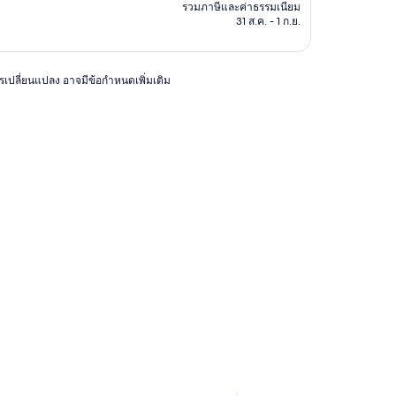
คือ
รวมภาษีและค่าธรรมเนียม
฿5,956
31 ส.ค. - 1 ก.ย.
การเปลี่ยนแปลง อาจมีข้อกำหนดเพิ่มเติม