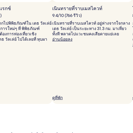
แรกซ์
เนินทรายที่ราบเมสไควท์
)
9.4/10 (766 รีวิว)
ยากไปพิพิธภัณฑ์ใน เดธ วัลเล่ย์
เนินทรายที่ราบเมสไควท์ อยู่ห่างจากใจกลาง
การใหม่ๆ ที่ พิพิธภัณฑ์
เดธ วัลเล่ย์ เป็นระยะทาง 31.3 กม. มาเที่ยว
้องการท่องเที่ยวเชิง
ทั้งที พลาดไปแวะชมคงเสียดายแย่เลย
วัลเล่ย์ ไปได้เลยที่ หุบผา
อ่านน้อยลง
ดูที่พัก