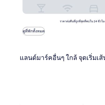
ราคา
ราคาต่อคืนที่ถูกที่สุดที่พบใน 24 ชั่
ต่อ
คืน
ดูที่พักทั้งหมด
ที่
ถูก
ที่สุด
ที่
พบใน
24
แลนด์มาร์คอื่นๆ ใกล้ จุดเริ่มเ
ชั่วโมง
ที่
ผ่าน
มา
อ้างอิง
จาก
การ
เข้า
พัก
1
คืน