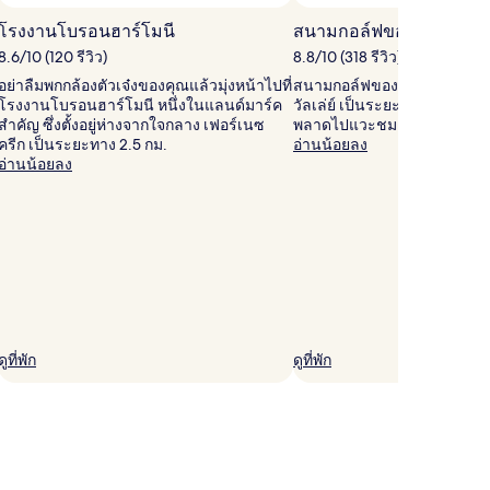
โรงงานโบรอนฮาร์โมนี
สนามกอล์ฟของปีศาจ
8.6/10 (120 รีวิว)
8.8/10 (318 รีวิว)
อย่าลืมพกกล้องตัวเจ๋งของคุณแล้วมุ่งหน้าไปที่
สนามกอล์ฟของปีศาจ อยู่ห่าง
โรงงานโบรอนฮาร์โมนี หนึ่งในแลนด์มาร์ค
วัลเล่ย์ เป็นระยะทาง 9.4 กม. มา
สำคัญ ซึ่งตั้งอยู่ห่างจากใจกลาง เฟอร์เนซ
พลาดไปแวะชมคงเสียดายแย่
ครีก เป็นระยะทาง 2.5 กม.
อ่านน้อยลง
อ่านน้อยลง
ดูที่พัก
ดูที่พัก