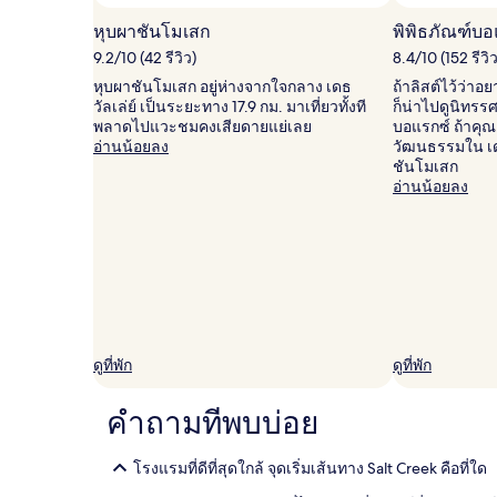
ผู้
เข้า
หุบผาชันโมเสก
พิพิธภัณฑ์บอ
พัก
9.2/10 (42 รีวิว)
8.4/10 (152 รีวิว
2
คน
หุบผาชันโมเสก อยู่ห่างจากใจกลาง เดธ
ถ้าลิสต์ไว้ว่าอ
ราคา
วัลเล่ย์ เป็นระยะทาง 17.9 กม. มาเที่ยวทั้งที
ก็น่าไปดูนิทรรศ
และ
พลาดไปแวะชมคงเสียดายแย่เลย
บอแรกซ์ ถ้าคุณต
จำนวน
อ่านน้อยลง
วัฒนธรรมใน เดธ 
ห้อง
ชันโมเสก
พัก
อ่านน้อยลง
ว่าง
อาจ
มี
การ
เปลี่ยนแปลง
อาจ
มี
ข้อ
กำหนด
ดูที่พัก
ดูที่พัก
เพิ่ม
เติม
คำถามที่พบบ่อย
โรงแรมที่ดีที่สุดใกล้ จุดเริ่มเส้นทาง Salt Creek คือที่ใด