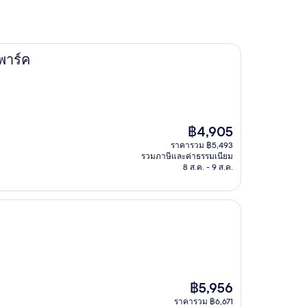
พาร์ค
ราคา
฿4,905
ปัจจุบัน
ราคารวม ฿5,493
คือ
รวมภาษีและค่าธรรมเนียม
฿4,905
8 ส.ค. - 9 ส.ค.
ราคา
฿5,956
ปัจจุบัน
ราคารวม ฿6,671