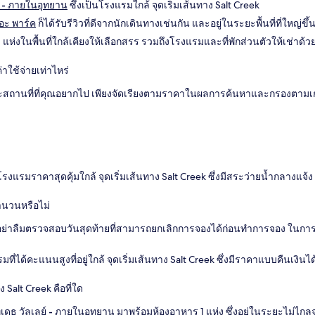
ลย์ - ภายในอุทยาน
ซึ่งเป็นโรงแรมใกล้ จุดเริ่มเส้นทาง Salt Creek
อะ พาร์ค
ก็ได้รับรีวิวที่ดีจากนักเดินทางเช่นกัน และอยู่ในระยะพื้นที่ที่ใหญ่ขึ้
 แห่งในพื้นที่ใกล้เคียงให้เลือกสรร รวมถึงโรงแรมและที่พักส่วนตัวให้เช่าด้ว
่าใช้จ่ายเท่าไหร่
ถานที่ที่คุณอยากไป เพียงจัดเรียงตามราคาในผลการค้นหาและกรองตามเกณฑ์
โรงแรมราคาสุดคุ้มใกล้ จุดเริ่มเส้นทาง Salt Creek ซึ่งมีสระว่ายน้ำกลางแจ้
จำนวนหรือไม่
่อย่าลืมตรวจสอบวันสุดท้ายที่สามารถยกเลิกการจองได้ก่อนทำการจอง ในการค
ที่ได้คะแนนสูงที่อยู่ใกล้ จุดเริ่มเส้นทาง Salt Creek ซึ่งมีราคาแบบคืนเงินได
 Salt Creek คือที่ใด
ที่เดธ วัลเลย์ - ภายในอุทยาน
มาพร้อมห้องอาหาร 1 แห่ง ซึ่งอยู่ในระยะไม่ไกลจ