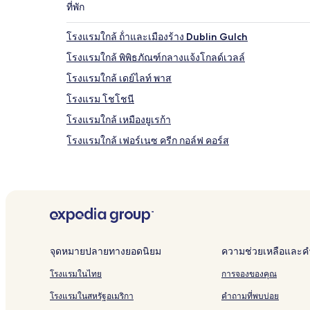
ที่พัก
โรงแรมใกล้ ถ้ําและเมืองร้าง Dublin Gulch
โรงแรมใกล้ พิพิธภัณฑ์กลางแจ้งโกลด์เวลล์
โรงแรมใกล้ เดย์ไลท์ พาส
โรงแรม โชโชนี
โรงแรมใกล้ เหมืองยูเรก้า
โรงแรมใกล้ เฟอร์เนซ ครีก กอล์ฟ คอร์ส
โรงแรม เดธ วัลเล่ย์
จุดหมายปลายทางยอดนิยม
ความช่วยเหลือและคำ
โรงแรมในไทย
การจองของคุณ
โรงแรมในสหรัฐอเมริกา
คำถามที่พบบ่อย