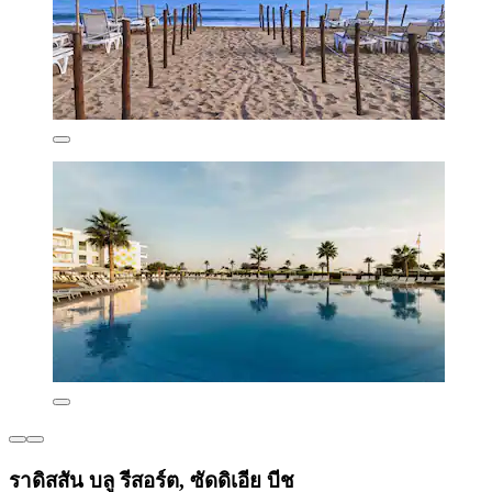
ราดิสสัน บลู รีสอร์ต, ซัดดิเอีย บีช