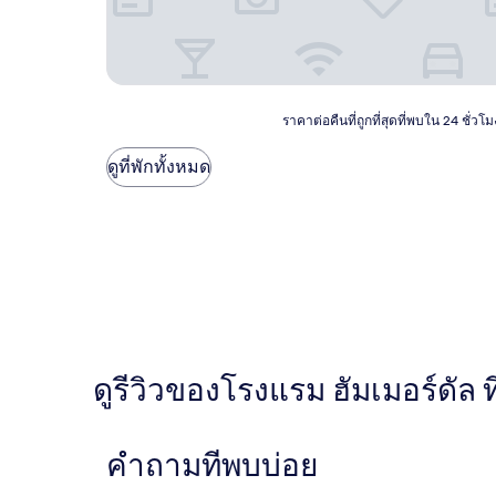
ราคา
ราคาต่อคืนที่ถูกที่สุดที่พบใน 24 ชั่
ต่อ
คืน
ดูที่พักทั้งหมด
ที่
ถูก
ที่สุด
ที่
พบใน
24
ชั่วโมง
ที่
ผ่าน
มา
ดูรีวิวของโรงแรม ฮัมเมอร์ดัล ที
อ้างอิง
จาก
การ
เข้า
คำถามที่พบบ่อย
พัก
1