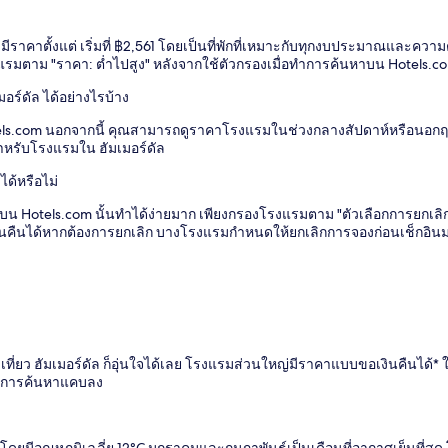
งมีราคาตั้งแต่ เริ่มที่ ฿2,561 โดยเป็นที่พักที่เหมาะกับทุกงบประมาณและค
งแรมตาม "ราคา: ต่ำไปสูง" หลังจากใช้ตัวกรองเมื่อทำการค้นหาบน Hotels.c
ร์ดัล ได้อย่างไรบ้าง
tels.com นอกจากนี้ คุณสามารถดูราคาโรงแรมในช่วงกลางสัปดาห์หรือนอกฤดูท่
ำหรับโรงแรมใน ฮัมเมอร์ดัล
ได้หรือไม่
น Hotels.com นั้นทำได้ง่ายมาก เพียงกรองโรงแรมตาม "ตัวเลือกการยกเลิกที่
ินคืนได้หากต้องการยกเลิก บางโรงแรมกำหนดให้ยกเลิกการจองก่อนเช็กอินมา
ว ฮัมเมอร์ดัล ก็อุ่นใจได้เลย โรงแรมส่วนใหญ่มีราคาแบบขอเงินคืนได้* ให้เ
้ผลการค้นหาแคบลง