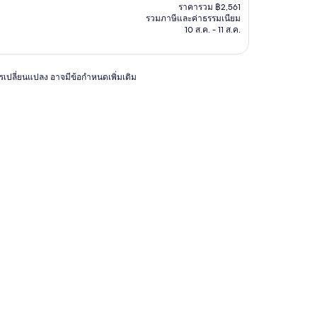
ปัจจุบัน
ราคารวม ฿2,561
คือ
รวมภาษีและค่าธรรมเนียม
฿1,415
10 ส.ค. - 11 ส.ค.
การเปลี่ยนแปลง อาจมีข้อกำหนดเพิ่มเติม