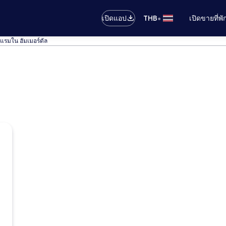
•
เปิดแอป
THB
เปิดขายที่พ
แรมใน ฮัมเมอร์ดัล