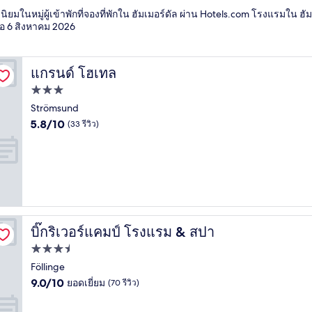
ิยมในหมู่ผู้เข้าพักที่จองที่พักใน ฮัมเมอร์ดัล ผ่าน Hotels.com โรงแรมใน ฮั
่อ
6 สิงหาคม 2026
แกรนด์ โฮเทล
แกรนด์ โฮเทล
ที่พัก
3.0
Strömsund
5.8
ดาว
5.8/10
(33 รีวิว)
จาก
10,
(33
รีวิว)
บิ๊กริเวอร์แคมป์ โรงแรม & สปา
บิ๊กริเวอร์แคมป์ โรงแรม & สปา
ที่พัก
3.5
Föllinge
9.0
ดาว
9.0/10
ยอดเยี่ยม
(70 รีวิว)
จาก
10,