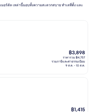
มเมอร์ดัล เหล่านี้มอบทั้งความสะดวกสบาย ทำเลที่ตั้ง และ
ราคา
฿3,898
ปัจจุบัน
ราคารวม ฿4,757
คือ
รวมภาษีและค่าธรรมเนียม
฿3,898
9 ส.ค. - 10 ส.ค.
ราคา
฿1,415