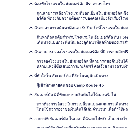
คืน
ห้องพักโรงแรมใน ฮัมเมอร์ดัล มีราคาเท่าไหร่
ผู้
เข้า
คุณสามารถเลือกโรงแรมที่ยอดเยี่ยมใน ฮัมเมอร์ดัล ซึ่
พัก
อร์ดัล
ที่ตรงกับความต้องการของคุณ เพียงจัดเรียงโร
2
คน
ฉันจะสามารถค้นหาดีลและรับรีวอร์ดที่โรงแรมใน ฮัมเมอ
ราคา
และ
ค้นหาดีลสุดคุ้มสำหรับโรงแรมใน ฮัมเมอร์ดัล กับ Ho
จำนวน
เดินทางแบบกระทันหัน ลองดูดีลนาทีสุดท้ายของเราส
ห้อง
ฉันสามารถจองโรงแรมใน ฮัมเมอร์ดัล ที่มีการยกเลิกฟรี
พัก
ว่าง
การจองโรงแรมใน ฮัมเมอร์ดัล ที่สามารถขอคืนเงินได้บ
อาจ
หลายแห่งมีข้อเสนอการยกเลิกฟรี คุณจึงสามารถรับเง
มี
การ
ที่พักใดใน ฮัมเมอร์ดัล ที่ฮิตในหมู่นักเดินทาง
เปลี่ยนแปลง
อาจ
ผู้เข้าพักหลายคนชอบ
Camp Route 45
มี
ข้อ
ฮัมเมอร์ดัล มีที่พักแบบขอเงินคืนได้ให้จองหรือไม่
กำหนด
เพิ่ม
หากต้องการอิสระในการเปลี่ยนแปลงแผนการเดินทางเที่ย
เติม
โดยใช้ตัวกรอง "ขอเงินคืนได้เต็มจำนวน" เพื่อทำให
อากาศที่ ฮัมเมอร์ดัล ในเวลาที่ฉันจะไปทริปเป็นอย่างไร