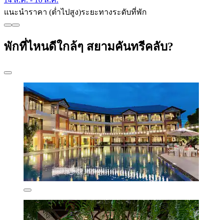
แนะนำ
ราคา (ต่ำไปสูง)
ระยะทาง
ระดับที่พัก
พักที่ไหนดีใกล้ๆ สยามคันทรีคลับ?