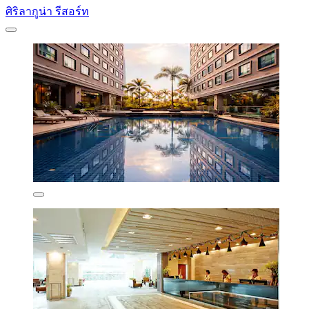
ศิริลากูน่า รีสอร์ท