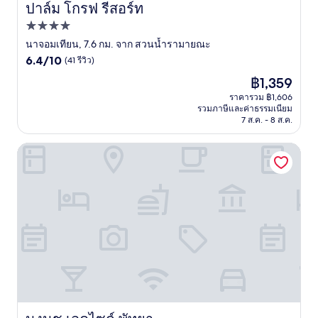
ปาล์ม โกรฟ รีสอร์ท
ปาล์ม โกรฟ รีสอร์ท
ที่พัก
4.0
นาจอมเทียน, 7.6 กม. จาก สวนน้ำรามายณะ
6.4
ดาว
6.4/10
(41 รีวิว)
จาก
ราคา
฿1,359
10,
ปัจจุบัน
(41
ราคารวม ฿1,606
คือ
รวมภาษีและค่าธรรมเนียม
รีวิว)
฿1,359
7 ส.ค. - 8 ส.ค.
นงนุช เลคไซด์ พัทยา