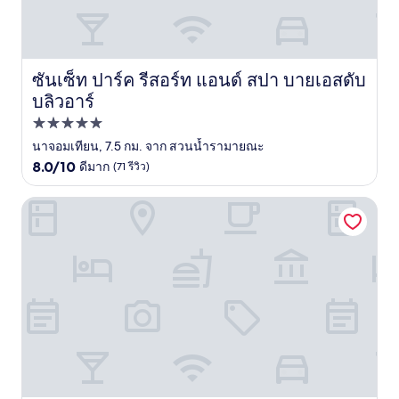
ซันเซ็ท ปาร์ค รีสอร์ท แอนด์ สปา บายเอสดับ
ซันเซ็ท ปาร์ค รีสอร์ท แอนด์ สปา บายเอสดับบลิวอาร์
บลิวอาร์
ที่พัก
5.0
นาจอมเทียน, 7.5 กม. จาก สวนน้ำรามายณะ
8.0
ดาว
8.0/10
ดีมาก
(71 รีวิว)
จาก
10,
โรงแรมแซนด์ ดอลลาร์ บูทีค
ดี
มาก,
(71
รีวิว)