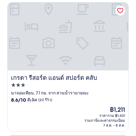
เกรตา รีสอร์ต แอนด์ สปอร์ต คลับ
เกรตา รีสอร์ต แอนด์ สปอร์ต คลับ
เกรตา รีสอร์ต แอนด์ สปอร์ต คลับ
ที่พัก
3.0
นาจอมเทียน, 7.1 กม. จาก สวนน้ำรามายณะ
8.6
ดาว
8.6/10
ดีเลิศ
(20 รีวิว)
จาก
ราคา
฿1,211
10,
ปัจจุบัน
ดี
ราคารวม ฿1,431
คือ
รวมภาษีและค่าธรรมเนียม
เลิศ,
฿1,211
7 ส.ค. - 8 ส.ค.
(20
รีวิว)