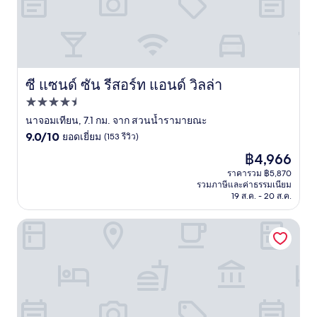
ซี แซนด์ ซัน รีสอร์ท แอนด์ วิลล่า
ซี แซนด์ ซัน รีสอร์ท แอนด์ วิลล่า
ที่พัก
4.5
นาจอมเทียน, 7.1 กม. จาก สวนน้ำรามายณะ
9.0
ดาว
9.0/10
ยอดเยี่ยม
(153 รีวิว)
จาก
ราคา
฿4,966
10,
ปัจจุบัน
ยอด
ราคารวม ฿5,870
คือ
รวมภาษีและค่าธรรมเนียม
เยี่ยม,
฿4,966
19 ส.ค. - 20 ส.ค.
(153
รีวิว)
โอเชียนเฟียร์ พัทยา วิลล่า