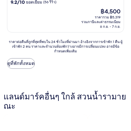
9.2
ดาว
9.2/10
ยอดเยี่ยม
(56 รีวิว)
จาก
ราคา
฿4,500
10,
ปัจจุบัน
ยอด
ราคารวม ฿5,319
คือ
รวมภาษีและค่าธรรมเนียม
เยี่ยม,
฿4,500
6 ก.ย. - 7 ก.ย.
(56
รีวิว)
ราคา
ราคาต่อคืนที่ถูกที่สุดที่พบใน 24 ชั่วโมงที่ผ่านมา อ้างอิงจากการเข้าพัก 1 คืน ผู้
เข้าพัก 2 คน ราคาและจำนวนห้องพักว่างอาจมีการเปลี่ยนแปลง อาจมีข้อ
ต่อ
กำหนดเพิ่มเติม
คืน
ที่
ถูก
ดูที่พักทั้งหมด
ที่สุด
ที่
พบใน
24
ชั่วโมง
แลนด์มาร์คอื่นๆ ใกล้ สวนน้ำรามาย
ที่
ผ่าน
ณะ
มา
อ้างอิง
จาก
การ
เข้า