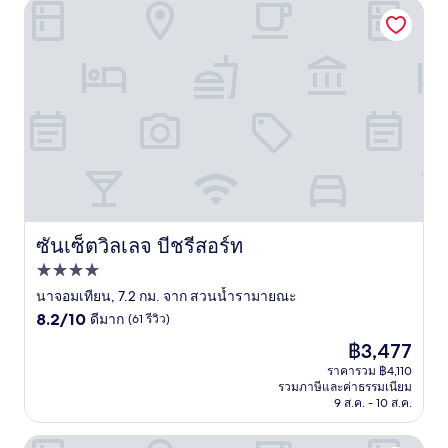
ซันเซ็ตวิลเลจ บีชรีสอร์ท
ซันเซ็ตวิลเลจ บีชรีสอร์ท
ซันเซ็ตวิลเลจ บีชรีสอร์ท
ที่พัก
4.0
นาจอมเทียน, 7.2 กม. จาก สวนน้ำรามายณะ
8.2
ดาว
8.2/10
ดีมาก
(61 รีวิว)
จาก
ราคา
฿3,477
10,
ปัจจุบัน
ดี
ราคารวม ฿4,110
คือ
รวมภาษีและค่าธรรมเนียม
มาก,
฿3,477
9 ส.ค. - 10 ส.ค.
(61
รีวิว)
จังเกิ้ล มูน บูทีค โฮมสเตย์