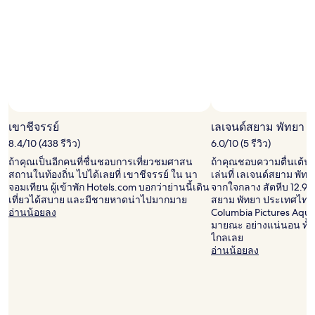
พัก
1
คืน
ผู้
เข้า
พัก
2
คน
ราคา
และ
เขาชีจรรย์
เลเจนด์สยาม พัทยา 
จำนวน
ห้อง
8.4/10 (438 รีวิว)
6.0/10 (5 รีวิว)
พัก
ถ้าคุณเป็นอีกคนที่ชื่นชอบการเที่ยวชมศาสน
ถ้าคุณชอบความตื่นเต้นเร
ว่าง
สถานในท้องถิ่น ไปได้เลยที่ เขาชีจรรย์ ใน นา
เล่นที่ เลเจนด์สยาม พัทย
อาจ
จอมเทียน ผู้เข้าพัก Hotels.com บอกว่าย่านนี้เดิน
จากใจกลาง สัตหีบ 12.9 
มี
เที่ยวได้สบาย และมีชายหาดน่าไปมากมาย
สยาม พัทยา ประเทศไทย 
การ
อ่านน้อยลง
Columbia Pictures Aqu
เปลี่ยนแปลง
มายณะ อย่างแน่นอน ทั้งส
อาจ
ไกลเลย
มี
อ่านน้อยลง
ข้อ
กำหนด
เพิ่ม
เติม