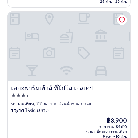
฿3,106
25 ส.ค. - 26 ส.ค.
(450
รีวิว)
เดอะฟาร์มเฮ้าส์ ที่โปโล เอสเคป
เดอะฟาร์มเฮ้าส์ ที่โปโล เอสเคป
เดอะฟาร์มเฮ้าส์ ที่โปโล เอสเคป
ที่พัก
3.5
นาจอมเทียน, 7.7 กม. จาก สวนน้ำรามายณะ
10.0
ดาว
10/10
ไร้ที่ติ
(3 รีวิว)
จาก
ราคา
฿3,900
10,
ปัจจุบัน
ไร้
ราคารวม ฿4,610
คือ
รวมภาษีและค่าธรรมเนียม
ที่
฿3,900
9 ส.ค. - 10 ส.ค.
ติ,