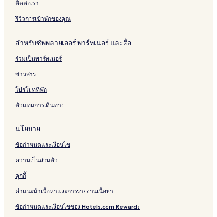
โรงแรมใกล้ ฐานนาวิกโยธินสัตหีบ
ติดต่อเรา
รีสอร์ท ใน สัตหีบ
รีวิวการเข้าพักของคุณ
โรงแรม สัตหีบ
สำหรับซัพพลายเออร์ พาร์ทเนอร์ และสื่อ
โรงแรม 3 ดาวใน ถนนชายหาดพัทยา
ร่วมเป็นพาร์ทเนอร์
โรงแรมราคาถูกใกล้ เกาะขาม
โรงแรม 3 ดาวใน บางเสร่
ข่าวสาร
โรงแรมมีห้องครัวใน บางเสร่
โปรโมทที่พัก
โรงแรม 3 ดาวใน สัตหีบ
ตัวแทนการเดินทาง
วิลล่า ใน หาดนางรํา
นโยบาย
โรงแรมหรูใน สัตหีบ
ข้อกำหนดและเงื่อนไข
โรงแรมสัตว์เลี้ยงเข้าพักได้ใน หนองปรือ
ความเป็นส่วนตัว
โรงแรม 2 ดาวใน ถนนชายหาดพัทยา
โรงแรมราคาถูกใกล้ ถนนชายหาดพัทยา
คุกกี้
โรงแรมใกล้ หาดซันเซ็ต
คำแนะนำเนื้อหาและการรายงานเนื้อหา
โฮสเทล ใน นาเกลือ
ข้อกำหนดและเงื่อนไขของ Hotels.com Rewards