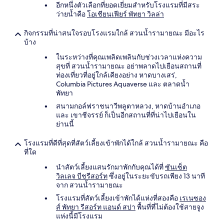
อีกหนึ่งตัวเลือกที่ยอดเยี่ยมสำหรับโรงแรมที่มีสระ
ว่ายน้ำคือ
โอเชียนเฟียร์ พัทยา วิลล่า
กิจกรรมที่น่าสนใจรอบโรงแรมใกล้ สวนน้ำรามายณะ มีอะไร
บ้าง
ในระหว่างที่คุณเพลิดเพลินกับช่วงเวลาแห่งความ
สุขที่ สวนน้ำรามายณะ อย่าพลาดไปเยือนสถานที่
ท่องเที่ยวที่อยู่ใกล้เคียงอย่าง หาดบางเสร่,
Columbia Pictures Aquaverse และ ตลาดน้ำ
พัทยา
สนามกอล์ฟราชนาวีพลูตาหลวง, หาดบ้านอำเภอ
และ เขาชีจรรย์ ก็เป็นอีกสถานที่ที่น่าไปเยือนใน
ย่านนี้
โรงแรมที่ดีที่สุดที่สัตว์เลี้ยงเข้าพักได้ใกล้ สวนน้ำรามายณะ คือ
ที่ใด
นำสัตว์เลี้ยงแสนรักมาพักกับคุณได้ที่
ซันเซ็ต
วิลเลจ บีชรีสอร์ท
ซึ่งอยู่ในระยะขับรถเพียง 13 นาที
จาก สวนน้ำรามายณะ
โรงแรมที่สัตว์เลี้ยงเข้าพักได้แห่งที่สองคือ
เรเนซอง
ส์ พัทยา รีสอร์ท แอนด์ สปา
พื้นที่ที่ไม่ต้องใช้สายจูง
แห่งนี้มีโรงแรม