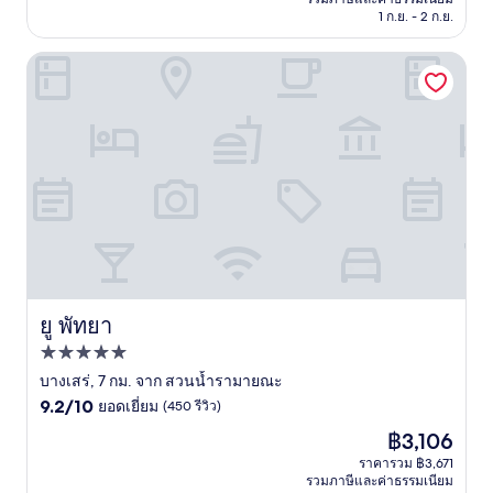
ที่
฿8,900
1 ก.ย. - 2 ก.ย.
ติ,
(133
รีวิว)
ยู พัทยา
ยู พัทยา
ยู พัทยา
ที่พัก
5.0
บางเสร่, 7 กม. จาก สวนน้ำรามายณะ
9.2
ดาว
9.2/10
ยอดเยี่ยม
(450 รีวิว)
จาก
ราคา
฿3,106
10,
ปัจจุบัน
ยอด
ราคารวม ฿3,671
คือ
รวมภาษีและค่าธรรมเนียม
เยี่ยม,