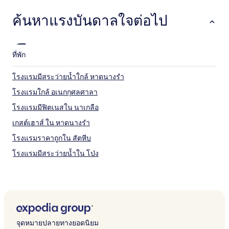
ค้นหาแรงบันดาลใจต่อไป
ที่พัก
โรงแรมมีสระว่ายน้ำใกล้ หาดนางรํา
โรงแรมใกล้ อเนกกุศลศาลา
โรงแรมมีฟิตเนสใน นาเกลือ
เกสต์เฮาส์ ใน หาดนางรํา
โรงแรมราคาถูกใน สัตหีบ
โรงแรมมีสระว่ายน้ำใน โป่ง
โรงแรมมีอาหารเช้าฟรีใน สัตหีบ
โรงแรมบูติกใน นาเกลือ
โรงแรมใกล้ Columbia Pictures Aquaverse
โรงแรมหรูใกล้ ถนนชายหาดพัทยา
จุดหมายปลายทางยอดนิยม