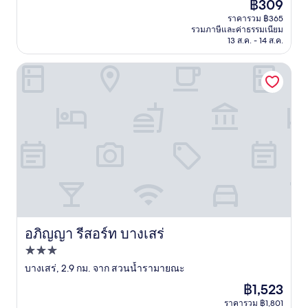
ราคา
฿309
10,
ปัจจุบัน
ดี,
ราคารวม ฿365
คือ
รวมภาษีและค่าธรรมเนียม
(48
฿309
13 ส.ค. - 14 ส.ค.
รีวิว)
อภิญญา รีสอร์ท บางเสร่
อภิญญา รีสอร์ท บางเสร่
อภิญญา รีสอร์ท บางเสร่
ที่พัก
3.0
บางเสร่, 2.9 กม. จาก สวนน้ำรามายณะ
ดาว
ราคา
฿1,523
ปัจจุบัน
ราคารวม ฿1,801