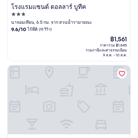
โรงแรมแซนด์ ดอลลาร์ บูทีค
โรงแรมแซนด์ ดอลลาร์ บูทีค
ที่พัก
3.0
นาจอมเทียน, 6.5 กม. จาก สวนน้ำรามายณะ
9.6
ดาว
9.6/10
ไร้ที่ติ
(15 รีวิว)
จาก
ราคา
฿1,561
10,
ปัจจุบัน
ไร้
ราคารวม ฿1,845
คือ
รวมภาษีและค่าธรรมเนียม
ที่
฿1,561
9 ส.ค. - 10 ส.ค.
ติ,
(15
รีวิว)
ปาล์ม โกรฟ รีสอร์ท