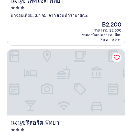
นงนุช เลคไซด์ พัทยา
นงนุช เลคไซด์ พัทยา
ที่พัก
3.0
นาจอมเทียน, 3.4 กม. จาก สวนน้ำรามายณะ
ดาว
ราคา
฿2,200
ปัจจุบัน
ราคารวม ฿2,600
คือ
รวมภาษีและค่าธรรมเนียม
฿2,200
7 ส.ค. - 8 ส.ค.
นงนุชรีสอร์ต พัทยา
นงนุชรีสอร์ต พัทยา
นงนุชรีสอร์ต พัทยา
ที่พัก