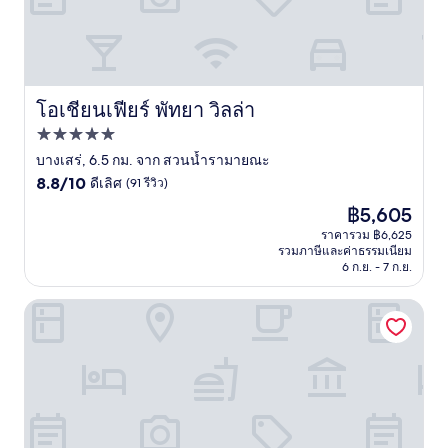
โอเชียนเฟียร์ พัทยา วิลล่า
โอเชียนเฟียร์ พัทยา วิลล่า
ที่พัก
5.0
บางเสร่, 6.5 กม. จาก สวนน้ำรามายณะ
8.8
ดาว
8.8/10
ดีเลิศ
(91 รีวิว)
จาก
ราคา
฿5,605
10,
ปัจจุบัน
ดี
ราคารวม ฿6,625
คือ
รวมภาษีและค่าธรรมเนียม
เลิศ,
฿5,605
6 ก.ย. - 7 ก.ย.
(91
รีวิว)
พัทยา พาราไดซ์ บีช รีสอร์ท