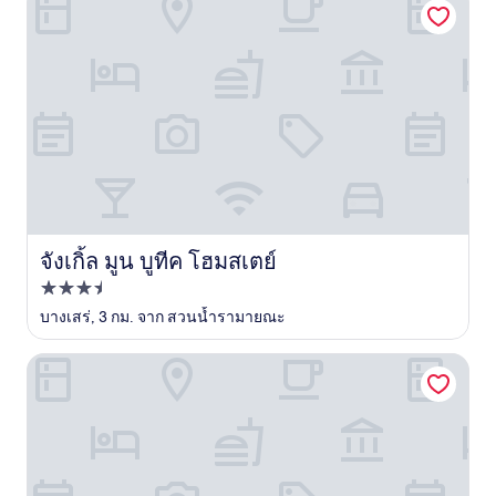
จังเกิ้ล มูน บูทีค โฮมสเตย์
จังเกิ้ล มูน บูทีค โฮมสเตย์
ที่พัก
3.5
บางเสร่, 3 กม. จาก สวนน้ำรามายณะ
ดาว
ซี แซนด์ ซัน รีสอร์ท แอนด์ วิลล่า