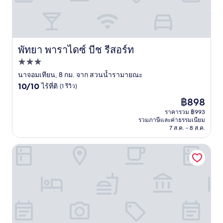
พัทยา พาราไดซ์ บีช รีสอร์ท
พัทยา พาราไดซ์ บีช รีสอร์ท
ที่พัก
3.0
นาจอมเทียน, 8 กม. จาก สวนน้ำรามายณะ
10.0
ดาว
10/10
ไร้ที่ติ
(1 รีวิว)
จาก
ราคา
฿898
10,
ปัจจุบัน
ไร้
ราคารวม ฿993
คือ
รวมภาษีและค่าธรรมเนียม
ที่
฿898
7 ส.ค. - 8 ส.ค.
ติ,
(1
รีวิว)
ซันเซ็ท ปาร์ค รีสอร์ท แอนด์ สปา บายเอสดับบลิวอาร์