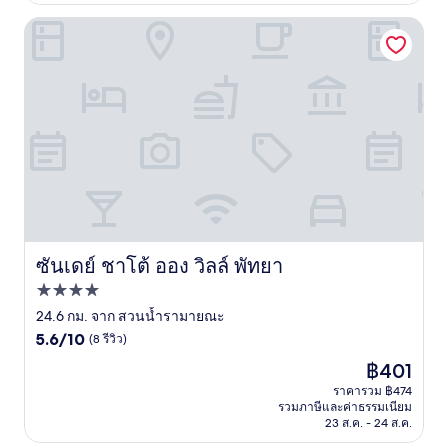
รีวิว)
ซันเดย์ ชาโต้ ออง วิลล์ พัทยา
ซันเดย์ ชาโต้ ออง วิลล์ พัทยา
ซันเดย์ ชาโต้ ออง วิลล์ พัทยา
ที่พัก
4.0
24.6 กม. จาก สวนน้ำรามายณะ
5.6
ดาว
5.6/10
(8 รีวิว)
จาก
ราคา
฿401
10,
ปัจจุบัน
(8
ราคารวม ฿474
คือ
รวมภาษีและค่าธรรมเนียม
รีวิว)
฿401
23 ส.ค. - 24 ส.ค.