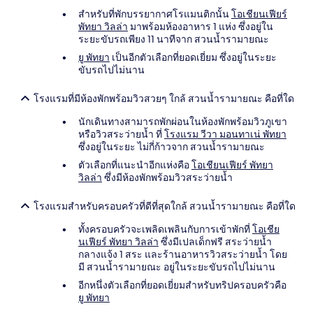
สำหรับที่พักบรรยากาศโรแมนติกนั้น
โอเชียนเฟียร์
พัทยา วิลล่า
มาพร้อมห้องอาหาร 1 แห่ง ซึ่งอยู่ใน
ระยะขับรถเพียง 11 นาทีจาก สวนน้ำรามายณะ
ยู พัทยา
เป็นอีกตัวเลือกที่ยอดเยี่ยม ซึ่งอยู่ในระยะ
ขับรถไปไม่นาน
โรงแรมที่มีห้องพักพร้อมวิวสวยๆ ใกล้ สวนน้ำรามายณะ คือที่ใด
นักเดินทางสามารถพักผ่อนในห้องพักพร้อมวิวภูเขา
หรือวิวสระว่ายน้ำ ที่
โรงแรม วีวา มอนทาเน่ พัทยา
ซึ่งอยู่ในระยะ ไม่กี่ก้าวจาก สวนน้ำรามายณะ
ตัวเลือกที่แนะนำอีกแห่งคือ
โอเชียนเฟียร์ พัทยา
วิลล่า
ซึ่งมีห้องพักพร้อมวิวสระว่ายน้ำ
โรงแรมสำหรับครอบครัวที่ดีที่สุดใกล้ สวนน้ำรามายณะ คือที่ใด
ทั้งครอบครัวจะเพลิดเพลินกับการเข้าพักที่
โอเชีย
นเฟียร์ พัทยา วิลล่า
ซึ่งมีเปลเด็กฟรี สระว่ายน้ำ
กลางแจ้ง 1 สระ และร้านอาหารวิวสระว่ายน้ำ โดย
มี สวนน้ำรามายณะ อยู่ในระยะขับรถไปไม่นาน
อีกหนึ่งตัวเลือกที่ยอดเยี่ยมสำหรับทริปครอบครัวคือ
ยู พัทยา