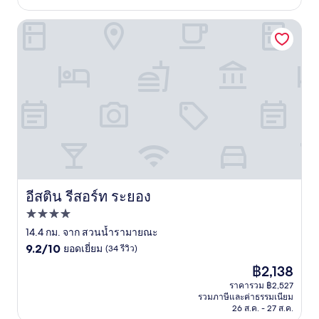
(3
รีวิว)
อีสติน รีสอร์ท ระยอง
อีสติน รีสอร์ท ระยอง
อีสติน รีสอร์ท ระยอง
ที่พัก
4.0
14.4 กม. จาก สวนน้ำรามายณะ
9.2
ดาว
9.2/10
ยอดเยี่ยม
(34 รีวิว)
จาก
ราคา
฿2,138
10,
ปัจจุบัน
ยอด
ราคารวม ฿2,527
คือ
รวมภาษีและค่าธรรมเนียม
เยี่ยม,
฿2,138
26 ส.ค. - 27 ส.ค.
(34