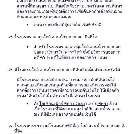
คุณสามารถค้นหาราคาห้องพักต่างๆ ตามช่วงเวลาและ
สถานที่ที่คุณอยากไป เพียงจัดเรียงตามราคาในผลการค้นหา
และกรองตามเกณฑ์ที่คุณต้องการเพื่อค้นหาตัวเลือกที่เหมาะ
กับคุณและงบประมาณของคุณ
ค้นหาราคาที่ถูกที่สุดต่อคืน เริ่มที่ ฿750
โรงแรมราคาถูกใกล้ สวนน้ำรามายณะ คือที่ใด
สำหรับโรงแรมราคาสุดคุ้มใกล้ สวนน้ำรามายณะ
ขอแนะนำ
มารีน พาราไดส์
ซึ่งมีบริการรับจอดรถ
ฟรี Wi-Fi ฟรีในห้อง และห้องอาหาร 1 แห่ง
มีโรงแรมใกล้ สวนน้ำรามายณะ ที่คืนเงินเต็มจำนวนหรือไม่
มีโรงแรมหลายแห่งมีข้อเสนอการจองห้องพักที่คืนเงินได้
หากคุณยกเลิกก่อนวันสุดท้ายที่สามารถยกเลิกการจองได้
หากต้องการค้นหาราคาที่สามารถขอคืนเงินได้ ให้เลือกตัว
กรอง "คืนเงินได้เต็มจำนวน" เมื่อค้นหาโรงแรม
ทั้ง
โอเชียนเฟียร์ พัทยา วิลล่า
และ
ยู พัทยา
ล้วน
เป็นโรงแรมที่ได้คะแนนสูงใกล้กับ สวนน้ำรามาย
ณะ ที่มีข้อเสนอราคาแบบคืนเงินได้
โรงแรมบรรยากาศโรแมนติกที่ดีที่สุดใกล้ สวนน้ำรามายณะ คือ
ที่ใด