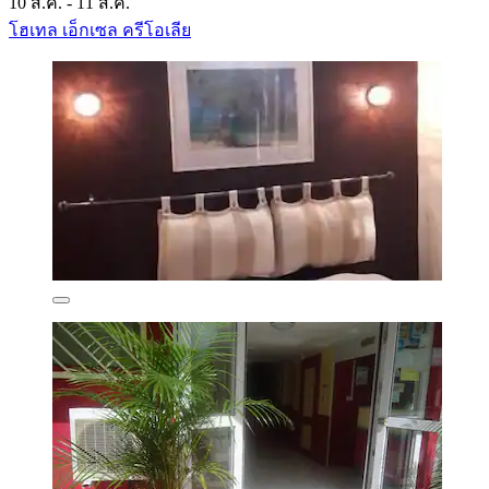
10 ส.ค. - 11 ส.ค.
โฮเทล เอ็กเซล ครีโอเลีย