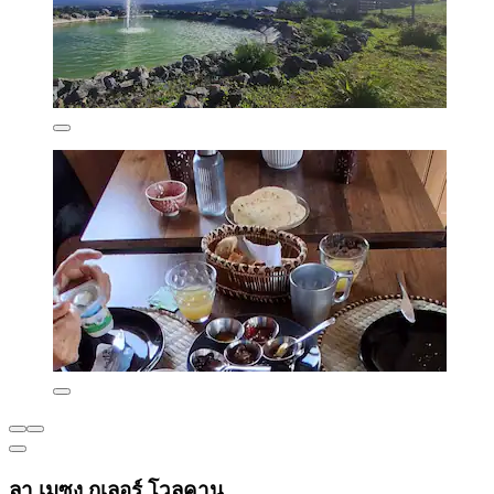
ลา เมซง กูเลอร์ โวลคาน