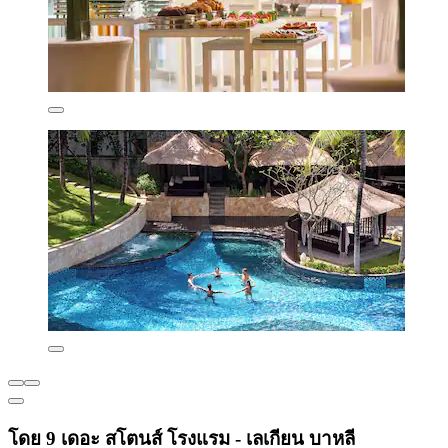
โดย 9 เดอะ สโตนส์ โรงแรม - เลเกียน บาหลี