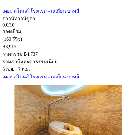
เดอะ สโตนส์ โรงแรม - เลเกียน บาหลี
ดาวน์ทาวน์คูตา
9.0/10
ยอดเยี่ยม
(160 รีวิว)
฿3,915
ราคารวม ฿4,737
รวมภาษีและค่าธรรมเนียม
6 ก.ย. - 7 ก.ย.
เดอะ สโตนส์ โรงแรม - เลเกียน บาหลี