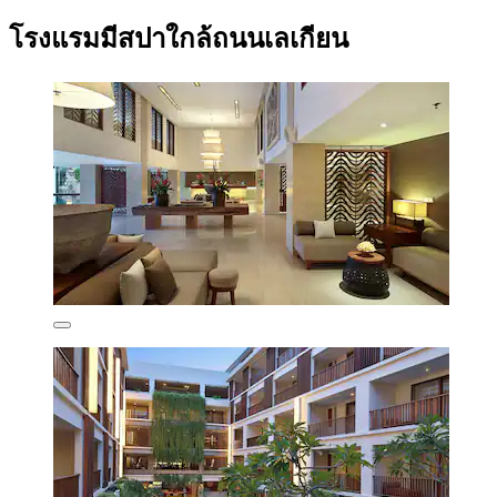
โรงแรมมีสปาใกล้ถนนเลเกียน