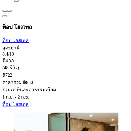
ท็อป โฮสเทล
ท็อป โฮสเทล
อุดรธานี
8.4/10
ดีมาก
(48 รีวิว)
฿722
ราคารวม ฿850
รวมภาษีและค่าธรรมเนียม
1 ก.ย. - 2 ก.ย.
ท็อป โฮสเทล