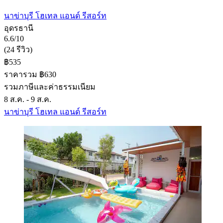
นาข่าบุรี โฮเทล แอนด์ รีสอร์ท
อุดรธานี
6.6/10
(24 รีวิว)
฿535
ราคารวม ฿630
รวมภาษีและค่าธรรมเนียม
8 ส.ค. - 9 ส.ค.
นาข่าบุรี โฮเทล แอนด์ รีสอร์ท