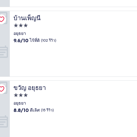
รีวิว)
บ้านเพ็ญนี
บ้านเพ็ญนี
ที่พัก
3.0
อยุธยา
9.6
ดาว
9.6/10
ไร้ที่ติ
(102 รีวิว)
จาก
10,
ไร้
ที่
ติ,
(102
รีวิว)
ขวัญ อยุธยา
ขวัญ อยุธยา
ที่พัก
3.0
อยุธยา
8.8
ดาว
8.8/10
ดีเลิศ
(15 รีวิว)
จาก
10,
ดี
เลิศ,