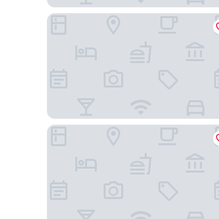
ศาลาอยุธยา
นิวาส อยุธยา