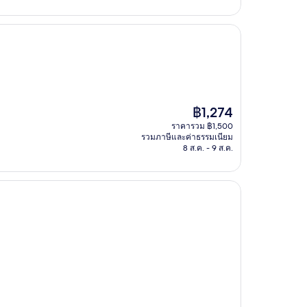
ราคา
฿1,274
ปัจจุบัน
ราคารวม ฿1,500
คือ
รวมภาษีและค่าธรรมเนียม
฿1,274
8 ส.ค. - 9 ส.ค.