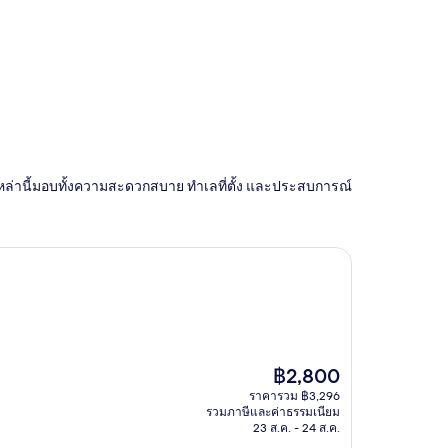
ี เหล่านี้มอบทั้งความสะดวกสบาย ทำเลที่ตั้ง และประสบการณ์
ราคา
฿2,800
ปัจจุบัน
ราคารวม ฿3,296
คือ
รวมภาษีและค่าธรรมเนียม
฿2,800
23 ส.ค. - 24 ส.ค.