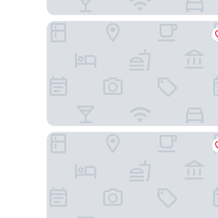
อโยธารา วิลเลจ
โรงแรมมาอยู่อยุธยา