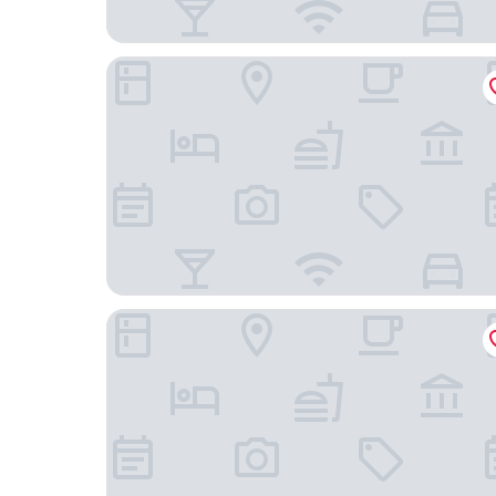
ไอยรา เฮาส์
โรงแรมกรุงศรีริเวอร์