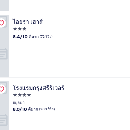
(17
รีวิว)
ไอยรา เฮาส์
ไอยรา เฮาส์
ที่พัก
3.0
8.4
8.4/10
ดีมาก
(72 รีวิว)
จาก
ดาว
10,
ดี
มาก,
(72
รีวิว)
โรงแรมกรุงศรีริเวอร์
โรงแรมกรุงศรีริเวอร์
ที่พัก
4.0
อยุธยา
8.0
ดาว
8.0/10
ดีมาก
(200 รีวิว)
จาก
10,
ดี
มาก,