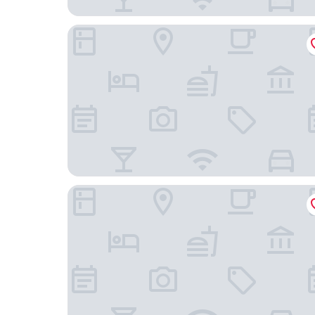
บ้านเพ็ญนี
ขวัญ อยุธยา