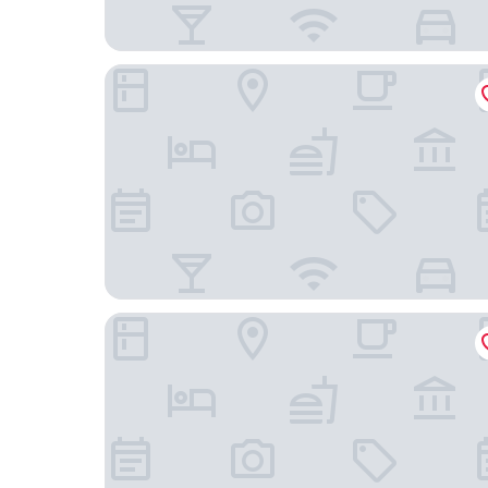
แคนทารี โฮเทล แอนด์ เซอร์วิสอพาร์ทเมนท์ อยุธยา
คิว โซน บูทีค