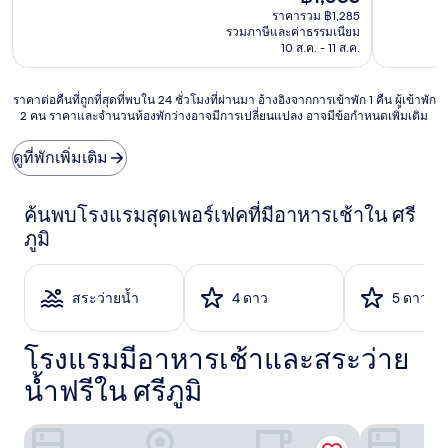
ปัจจุบัน
ยอด
ไร้
ราคารวม ฿1,285
คือ
เยี่ยม,
ที่
รวมภาษีและค่าธรรมเนียม
฿1,083
(536
ติ,
10 ส.ค. - 11 ส.ค.
รีวิว)
(442
รีวิว)
ราคา
ราคาต่อคืนที่ถูกที่สุดที่พบใน 24 ชั่วโมงที่ผ่านมา อ้างอิงจากการเข้าพัก 1 คืน ผู้เข้าพัก
2 คน ราคาและจำนวนห้องพักว่างอาจมีการเปลี่ยนแปลง อาจมีข้อกำหนดเพิ่มเติม
ต่อ
คืน
ที่
ดูที่พักเพิ่มเติม
ถูก
ที่สุด
ที่
ค้นพบโรงแรมสุดเพอร์เฟคที่มีอาหารเช้าใน ศรี
พบใน
ภูมิ
24
ชั่วโมง
ที่
ผ่าน
สระว่ายน้ำ
4 ดาว
5 ดาว
มา
อ้างอิง
โรงแรมมีอาหารเช้าและสระว่าย
จาก
การ
น้ำฟรีใน ศรีภูมิ
เข้า
พัก
1
โรงแรม 99 เดอะ เฮอริเทจ
เวียงหลวง รี
คืน