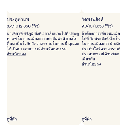
ผู้
เข้า
ภาพโดย Tau ScubaDiver
ภาพ
พัก
สาธารณะ
2
ประตูท่าแพ
วัดพระสิงห์
โดย
คน
8.4/10 (2,850 รีวิว)
9.0/10 (1,658 รีวิว)
Tau
ราคา
มาเที่ยวที่ ศรีภูมิ ทั้งที อย่าลืมแวะไปที่ ประตู
ถ้าต้องการเที่ยวชมเมือง
ScubaDiver
และ
ท่าแพ ใน ย่านเมืองเก่า อย่าลืมพาตัวเองไป
ไปที่ วัดพระสิงห์ ซึ่งเป็นอน
จำนวน
ตื่นตาตื่นใจกับวัดวาอารามในย่านนี้ คุณจะ
ใน ย่านเมืองเก่า นักเดินทา
ห้อง
ได้เปิดประสบการณ์ด้านวัฒนธรรม
ประทับใจวัดวาอารามที่ย่านน
พัก
อ่านน้อยลง
ประสบการณ์ด้านวัฒนธรรมได
ว่าง
เดียวกัน
อาจ
อ่านน้อยลง
มี
การ
เปลี่ยนแปลง
อาจ
มี
ข้อ
กำหนด
เพิ่ม
เติม
ดูที่พัก
ดูที่พัก