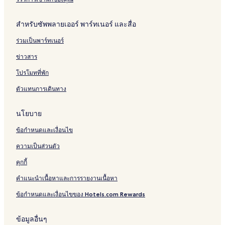
โรงแรมใกล้ เมญ่า ไลฟ์สไตล์ ช็อปปิ้ง เซ็นเตอร์
สำหรับซัพพลายเออร์ พาร์ทเนอร์ และสื่อ
โรงแรมใกล้ ถนนนิมมานเหมินทร์
ร่วมเป็นพาร์ทเนอร์
โรงแรมใกล้ อนุสาวรีย์สามกษัตริย์
ข่าวสาร
โรงแรมใกล้ ตลาดต้นพยอม
โรงแรมหรูใน เชียงใหม่
โปรโมทที่พัก
โฮสเทล ใน ศรีภูมิ
ตัวแทนการเดินทาง
เซอร์วิสอพาร์ตเมนต์ ใน เชียงใหม่
นโยบาย
โรงแรมใกล้ วัดพระธาตุเจดีย์หลวง
ข้อกำหนดและเงื่อนไข
โรงแรมมีอาหารเช้าฟรีใน ห้วยแก้ว
ความเป็นส่วนตัว
โรงแรมใกล้ ตลาดวโรรส
คุกกี้
โรงแรมใกล้ ศูนย์สถาปัตยกรรมล้านนา
โรงแรม 5 ดาวใน ศรีภูมิ
คำแนะนำเนื้อหาและการรายงานเนื้อหา
โรงแรมหรูใกล้ ถนนนิมมานเหมินทร์
ข้อกำหนดและเงื่อนไขของ Hotels.com Rewards
โรงแรมใกล้ ตลาดถนนคนเดินวันอาทิตย์
ข้อมูลอื่นๆ
โรงแรม เชียงใหม่