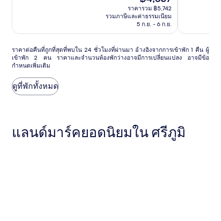
ปัจจุบัน
ยอด
ไร้
ราคารวม ฿5,742
คือ
เยี่ยม,
ที่
รวมภาษีและค่าธรรมเนียม
฿4,837
(334)
ติ,
5 ก.ย. - 6 ก.ย.
(316)
ราคา
ราคาต่อคืนที่ถูกที่สุดที่พบใน 24 ชั่วโมงที่ผ่านมา อ้างอิงจากการเข้าพัก 1 คืน ผู้
เข้าพัก 2 คน ราคาและจำนวนห้องพักว่างอาจมีการเปลี่ยนแปลง อาจมีข้อ
ต่อ
กำหนดเพิ่มเติม
คืน
ที่
ถูก
ดูที่พักทั้งหมด
ที่สุด
ที่
พบใน
24
แลนด์มาร์คยอดนิยมใน ศรีภูมิ
ชั่วโมง
ที่
ผ่าน
มา
อ้างอิง
จาก
การ
เข้า
พัก
1
คืน