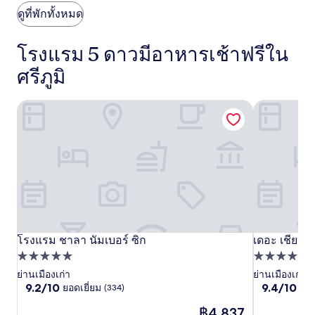
เชียงใหม่
ดูที่พักทั้งหมด
โรงแรม 5 ดาวมีอาหารเช้าฟรีใน
ศรีภูมิ
โรงแรม ชาลา นัมเบอร์ ซิก
เดอะ เชียงให
โรงแรม
โรงแรม ชาลา นัมเบอร์ ซิก
โรงแรม
เดอะ
เดอะ เชียงให
โรงแรม ชาลา นัมเบอร์ ซิก
เดอะ เชียงให
ชาลา
ที่พัก
ชาลา
เชียงใหม่
ที่พัก
5.0
5.0
ย่านเมืองเก่า
ย่านเมืองเก่า
นัมเบอร์
นัมเบอร์
โอ
9.2
9.4
9.2/10
9.4/10
ยอดเยี่ยม
ไร้ที
(334)
ดาว
ดาว
ซิก
ซิก
ลด์
จาก
จาก
ราคา
ทาวน์
฿4,837
10,
10,