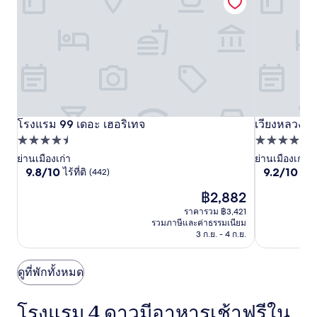
ผู้
เข้า
พัก
2
คน
ราคา
และ
จำนวน
ห้อง
พัก
โรงแรม
โรงแรม 99 เดอะ เฮอริเทจ
โรงแรม
เวียง
เวียงหลวง รี
โรงแรม 99 เดอะ เฮอริเทจ
เวียงหลวง รี
ว่าง
99
99
ที่พัก
หลวง
ที่พัก
อาจ
เดอะ
เดอะ
4.5
4.0
ย่านเมืองเก่า
ย่านเมืองเก่า
รีสอร์ท
มี
9.8
9.2
9.8/10
9.2/10
ไร้ที่ติ
ยอด
(442)
การ
เฮอ
ดาว
เฮอ
ดาว
จาก
จาก
เปลี่ยนแปลง
ริ
ริ
ราคา
฿2,882
10,
10,
อาจ
ปัจจุบัน
ไร้
ยอด
เทจ
เทจ
มี
ราคารวม ฿3,421
คือ
ที่
เยี่ยม,
รวมภาษีและค่าธรรมเนียม
ข้อ
฿2,882
ติ,
(609)
3 ก.ย. - 4 ก.ย.
กำหนด
(442)
เพิ่ม
เติม
ดูที่พักทั้งหมด
โรงแรม 4 ดาวมีอาหารเช้าฟรีใน