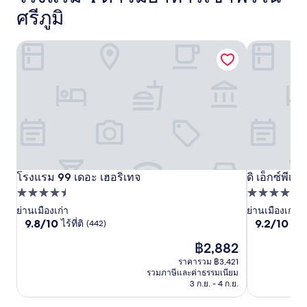
ศรีภูมิ
โรงแรม 99 เดอะ เฮอริเทจ
ดิ เอ็กซ์พีเร
โรงแรม
โรงแรม 99 เดอะ เฮอริเทจ
โรงแรม
ดิ
ดิ เอ็กซ์พีเร
โรงแรม 99 เดอะ เฮอริเทจ
ดิ เอ็กซ์พีเร
99
99
ที่พัก
เอ็กซ์
ที่พัก
เดอะ
เดอะ
4.5
4.0
ย่านเมืองเก่า
ย่านเมืองเก่า
พี
9.8
9.2
9.8/10
9.2/10
ไร้ที่ติ
ยอด
(442)
เฮอ
ดาว
เฮอ
ดาว
เรียน
จาก
จาก
ริ
ริ
ราคา
ซ์
฿2,882
10,
10,
ปัจจุบัน
ไร้
ยอด
เทจ
เทจ
ราคารวม ฿3,421
วอล์คกิ้ง
คือ
ที่
เยี่ยม,
รวมภาษีและค่าธรรมเนียม
สตรี
฿2,882
ติ,
(536)
3 ก.ย. - 4 ก.ย.
(442)
ท