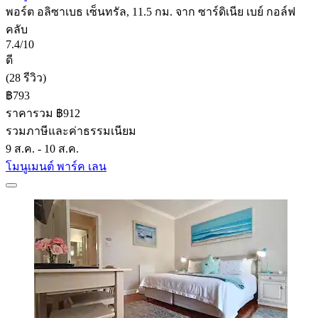
พอร์ต อลิซาเบธ เซ็นทรัล, 11.5 กม. จาก ซาร์ดิเนีย เบย์ กอล์ฟ
คลับ
7.4/10
ดี
(28 รีวิว)
฿793
ราคารวม ฿912
รวมภาษีและค่าธรรมเนียม
9 ส.ค. - 10 ส.ค.
โมนูเมนต์ พาร์ค เลน