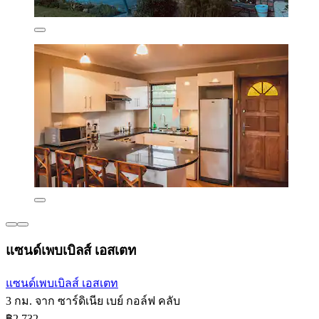
แซนด์เพบเบิลส์ เอสเตท
แซนด์เพบเบิลส์ เอสเตท
3 กม. จาก ซาร์ดิเนีย เบย์ กอล์ฟ คลับ
฿2,732