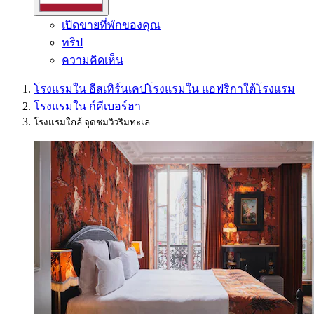
เปิดขายที่พักของคุณ
ทริป
ความคิดเห็น
โรงแรมใน อีสเทิร์นเคป
โรงแรมใน แอฟริกาใต้
โรงแรม
โรงแรมใน ก์คีเบอร์ฮา
โรงแรมใกล้ จุดชมวิวริมทะเล