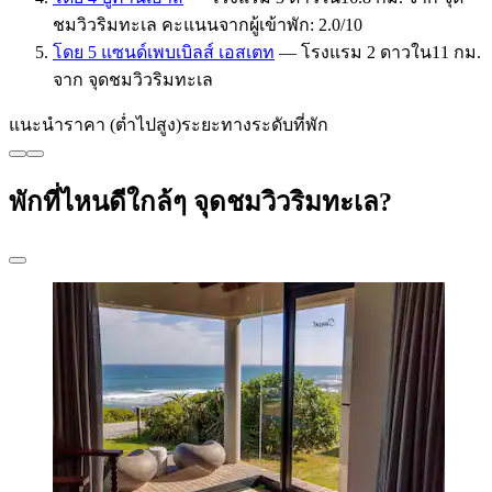
ชมวิวริมทะเล คะแนนจากผู้เข้าพัก: 2.0/10
โดย 5 แซนด์เพบเบิลส์ เอสเตท
— โรงแรม 2 ดาวใน11 กม.
จาก จุดชมวิวริมทะเล
แนะนำ
ราคา (ต่ำไปสูง)
ระยะทาง
ระดับที่พัก
พักที่ไหนดีใกล้ๆ จุดชมวิวริมทะเล?