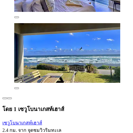
โดย 1 เซวูโบนาเกสท์เฮาส์
เซวูโบนาเกสท์เฮาส์
2.4 กม. จาก จุดชมวิวริมทะเล