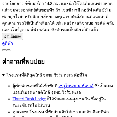
จากใจกลาง ก์คีเบอร์ฮา 14.8 กม. แนะนำให้ไปเดินเล่นชายหาด
แล้วชมพระอาทิตย์ลับขอบฟ้า ถ้า เชลซี มาชี กอล์ฟ คลับ ยังไม่
ค่อยถูกใจสำหรับนักกอล์ฟอย่างคุณ เรายังมีสถานที่แนะนำที่
คุณสามารถใช้เป็นตัวเลือกได้ เช่น พอร์ต เอลิซาเบธ กอล์ฟ คลับ
และ เว็ดจ์วูด กอล์ฟ เอสเตท ซึ่งขับรถแป๊บเดียวก็ถึงแล้ว
อ่านน้อยลง
ดูที่พัก
คำถามที่พบบ่อย
โรงแรมที่ดีที่สุดใกล้ จุดชมวิวริมทะเล คือที่ใด
ผู้เข้าพักชอบที่ได้เข้าพักที่
เซวูโบนาเกสท์เฮาส์
ซึ่งเป็นเบด
แอนด์เบรคฟาสต์ใกล้ จุดชมวิวริมทะเล
Thunzi Bush Lodge
ก็ได้รับคะแนนสูงเช่นกัน ซึ่งอยู่ใน
ระยะขับรถไปไม่นาน
คุณจะพบโรงแรม ที่พักส่วนตัวให้เช่า และตัวเลือกที่พัก