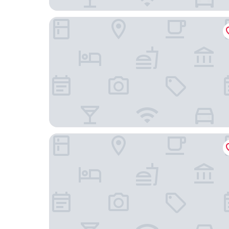
โรงแรมเค.เอส. พาวิลเลี่ยน
โรงแรมเดอ วี ลอฟท์