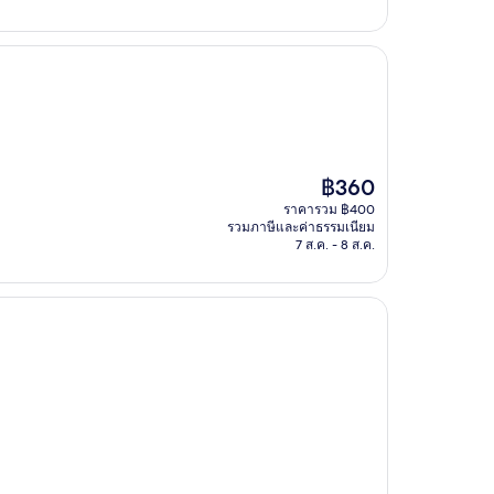
ราคา
฿360
ปัจจุบัน
ราคารวม ฿400
คือ
รวมภาษีและค่าธรรมเนียม
฿360
7 ส.ค. - 8 ส.ค.