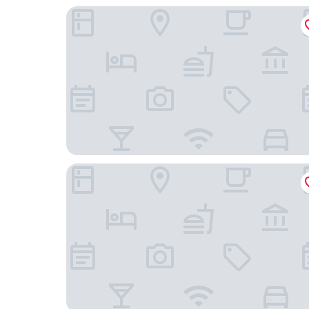
วี แกรนด์ เอเวอร์ 9
โรงแรมไอซาน่า โคราช