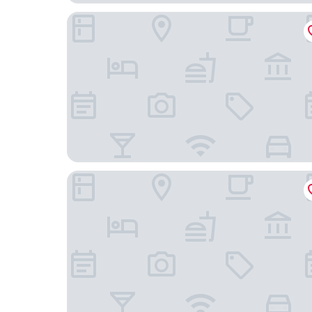
ยู เพลส โคราช
โรงแรม ซิตี้ พาร์ค