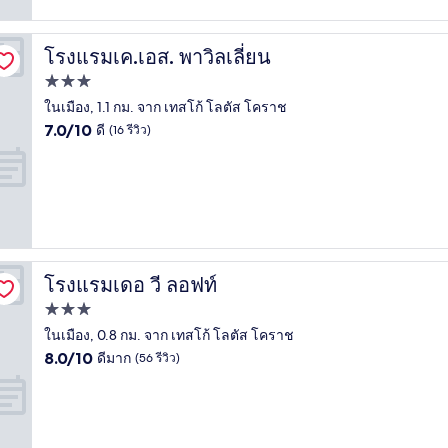
โรงแรมเค.เอส. พาวิลเลี่ยน
โรงแรมเค.เอส. พาวิลเลี่ยน
ที่พัก
3.0
ในเมือง, 1.1 กม. จาก เทสโก้ โลตัส โคราช
7.0
ดาว
7.0/10
ดี
(16 รีวิว)
จาก
10,
ดี,
(16
รีวิว)
โรงแรมเดอ วี ลอฟท์
โรงแรมเดอ วี ลอฟท์
ที่พัก
3.0
ในเมือง, 0.8 กม. จาก เทสโก้ โลตัส โคราช
8.0
ดาว
8.0/10
ดีมาก
(56 รีวิว)
จาก
10,
ดี
มาก,
(56