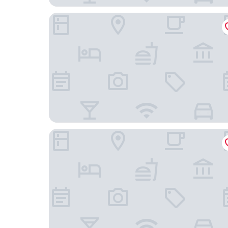
สวายเรียงเพลส
เอเอ็มไอเอส บาย ศิมาธานี