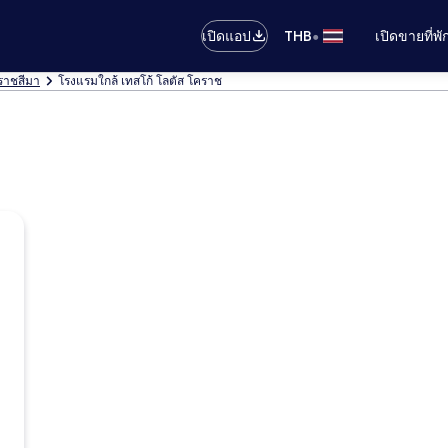
•
เปิดแอป
THB
เปิดขายที่พ
ราชสีมา
โรงแรมใกล้ เทสโก้ โลตัส โคราช