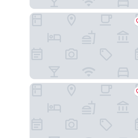
เอ็ม อิน โคราช
Phuphaya Hotel