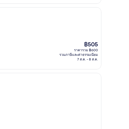
ราคา
฿505
ปัจจุบัน
ราคารวม ฿600
คือ
รวมภาษีและค่าธรรมเนียม
฿505
7 ส.ค. - 8 ส.ค.