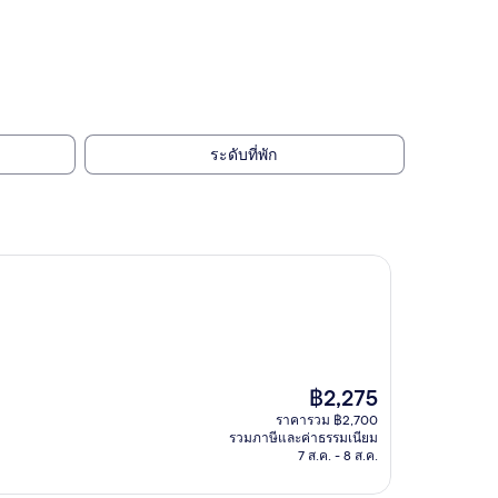
ระดับที่พัก
ราคา
฿2,275
ปัจจุบัน
ราคารวม ฿2,700
คือ
รวมภาษีและค่าธรรมเนียม
฿2,275
7 ส.ค. - 8 ส.ค.