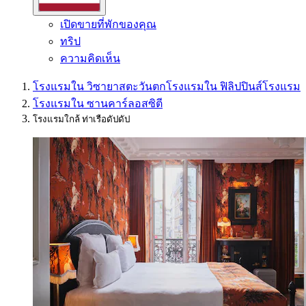
เปิดขายที่พักของคุณ
ทริป
ความคิดเห็น
โรงแรมใน วิซายาสตะวันตก
โรงแรมใน ฟิลิปปินส์
โรงแรม
โรงแรมใน ซานคาร์ลอสซิตี
โรงแรมใกล้ ท่าเรือดัปดัป