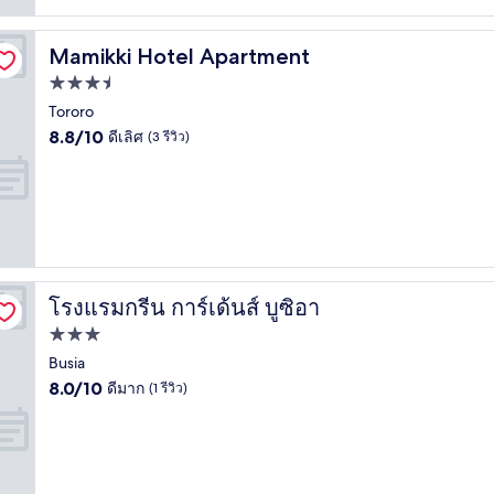
Mamikki Hotel Apartment
Mamikki Hotel Apartment
ที่พัก
3.5
Tororo
8.8
ดาว
8.8/10
ดีเลิศ
(3 รีวิว)
จาก
10,
ดี
เลิศ,
(3
รีวิว)
โรงแรมกรีน การ์เด้นส์ บูซิอา
โรงแรมกรีน การ์เด้นส์ บูซิอา
ที่พัก
3.0
Busia
8.0
ดาว
8.0/10
ดีมาก
(1 รีวิว)
จาก
10,
ดี
มาก,
(1