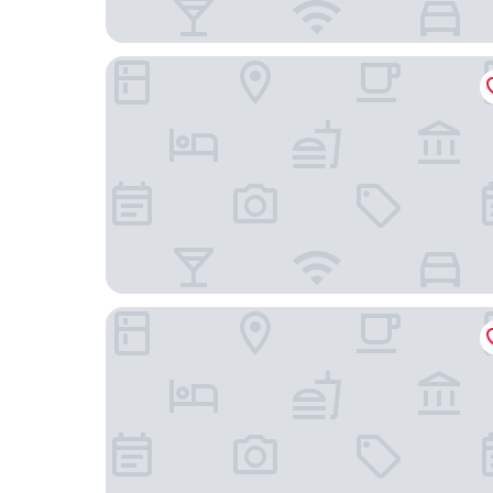
เอลกอน ไฮทส์ โมเทล แอนด์ สปา
Citizen Cafe & Chambers