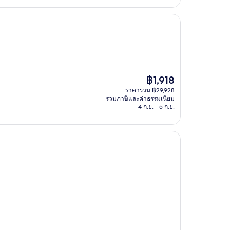
ราคา
฿1,918
ปัจจุบัน
ราคารวม ฿29,928
คือ
รวมภาษีและค่าธรรมเนียม
฿1,918
4 ก.ย. - 5 ก.ย.