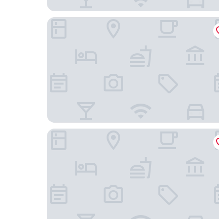
ลา-เทเรซา เกสต์เฮาส์
เมลโทเนีย ลักชัวรี อินน์