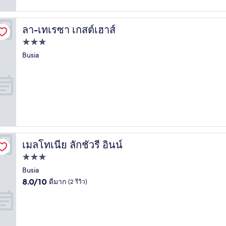
รีวิว)
ลา-เทเรซา เกสต์เฮาส์
ลา-เทเรซา เกสต์เฮาส์
ที่พัก
3.0
Busia
ดาว
เมลโทเนีย ลักชัวรี อินน์
เมลโทเนีย ลักชัวรี อินน์
ที่พัก
3.0
Busia
8.0
ดาว
8.0/10
ดีมาก
(2 รีวิว)
จาก
10,
ดี
มาก,