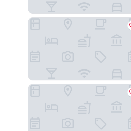
Kayegi Hotel
Richy Hotels and Safaris