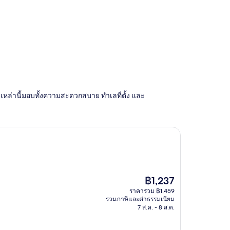
o เหล่านี้มอบทั้งความสะดวกสบาย ทำเลที่ตั้ง และ
ราคา
฿1,237
ปัจจุบัน
ราคารวม ฿1,459
คือ
รวมภาษีและค่าธรรมเนียม
฿1,237
7 ส.ค. - 8 ส.ค.