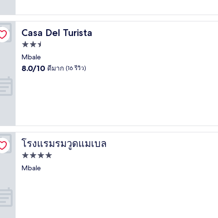
(2
รีวิว)
Casa Del Turista
Casa Del Turista
ที่พัก
2.5
Mbale
8.0
ดาว
8.0/10
ดีมาก
(16 รีวิว)
จาก
10,
ดี
มาก,
(16
รีวิว)
โรงแรมรมวูดแมเบล
โรงแรมรมวูดแมเบล
ที่พัก
4.0
Mbale
ดาว