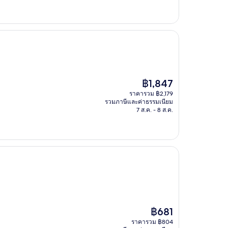
ราคา
฿1,847
ปัจจุบัน
ราคารวม ฿2,179
คือ
รวมภาษีและค่าธรรมเนียม
฿1,847
7 ส.ค. - 8 ส.ค.
ราคา
฿681
ปัจจุบัน
ราคารวม ฿804