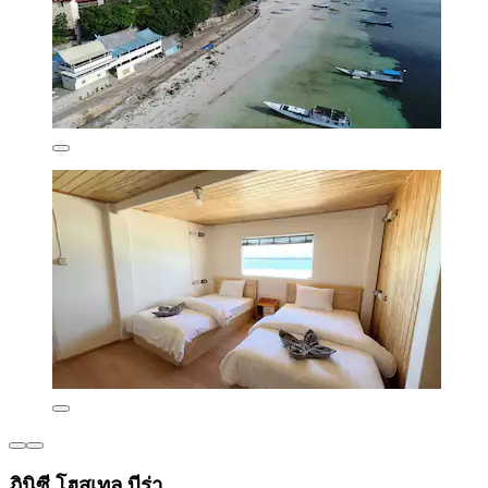
ภินิซี โฮสเทล บีร่า