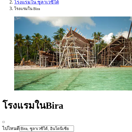
โรงแรมใน ซูลาเวซีใต้
โรงแรมใน Bira
โรงแรมในBira
ไปไหนดี