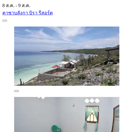
8 ส.ค. - 9 ส.ค.
คาซาบลังกา บิรา รีสอร์ต